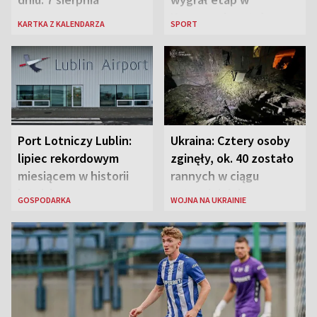
Karpaczu i został
KARTKA Z KALENDARZA
SPORT
liderem
Port Lotniczy Lublin:
Ukraina: Cztery osoby
lipiec rekordowym
zginęły, ok. 40 zostało
miesiącem w historii
rannych w ciągu
lotniska
ostatniej doby w
GOSPODARKA
WOJNA NA UKRAINIE
rosyjskich atakach