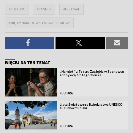
#KULTURA
#CANNES
#FESTIWAL
#MIĘDZYNARODOWY FESTIWAL FILMOWY
WIĘCEJ NA TEN TEMAT
„Hamlet” z Teatru Zagłębia w Sosnowcu
zdobywcą Złotego Yoricka
KULTURA
Lista Światowego Dziedzictwa UNESCO:
18 cudów z Polski
KULTURA