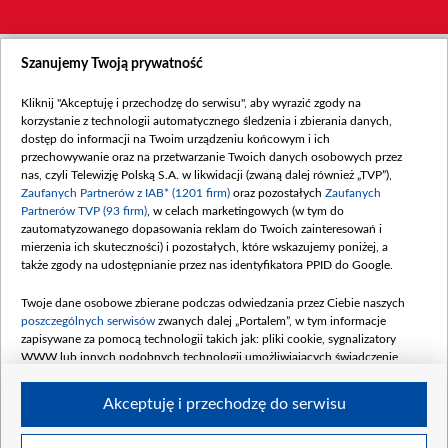
Szanujemy Twoją prywatność
Kliknij "Akceptuję i przechodzę do serwisu", aby wyrazić zgody na
korzystanie z technologii automatycznego śledzenia i zbierania danych,
dostęp do informacji na Twoim urządzeniu końcowym i ich
przechowywanie oraz na przetwarzanie Twoich danych osobowych przez
nas, czyli Telewizję Polską S.A. w likwidacji (zwaną dalej również „TVP”),
Zaufanych Partnerów z IAB* (1201 firm)
oraz pozostałych
Zaufanych
Partnerów TVP (93 firm)
, w celach marketingowych (w tym do
zautomatyzowanego dopasowania reklam do Twoich zainteresowań i
mierzenia ich skuteczności) i pozostałych, które wskazujemy poniżej, a
także zgody na udostępnianie przez nas identyfikatora PPID do Google.
Twoje dane osobowe zbierane podczas odwiedzania przez Ciebie naszych
poszczególnych serwisów
zwanych dalej „Portalem”, w tym informacje
zapisywane za pomocą technologii takich jak: pliki cookie, sygnalizatory
WWW lub innych podobnych technologii umożliwiających świadczenie
dopasowanych i bezpiecznych usług, personalizację treści oraz reklam,
udostępnianie funkcji mediów społecznościowych oraz analizowanie ruchu
Akceptuję i przechodzę do serwisu
w Internecie.