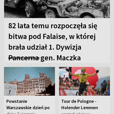
82 lata temu rozpoczęła się
bitwa pod Falaise, w której
brała udział 1. Dywizja
Pancerna gen. Maczka
KARTKA Z KALENDARZA
Powstanie
Tour de Pologne -
Warszawskie dzień po
Holender Lemmen
dniu: 7 sierpnia
wygrał etap w