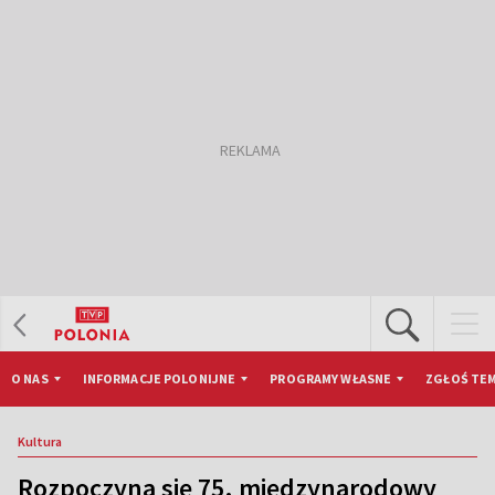
O NAS
INFORMACJE POLONIJNE
PROGRAMY WŁASNE
ZGŁOŚ TEM
Kultura
Rozpoczyna się 75. międzynarodowy