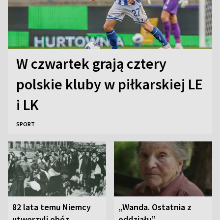
W czwartek grają cztery
polskie kluby w piłkarskiej LE
i LK
SPORT
82 lata temu Niemcy
„Wanda. Ostatnia z
utworzyli obóz
oddziału”