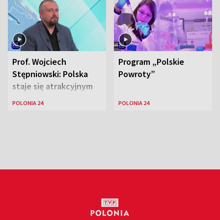
Zjednoczonych
Prof. Wojciech
Program „Polskie
Stępniowski: Polska
Powroty”
staje się atrakcyjnym
miejscem dla
POLONIA 24
POLONIA 24
naukowców