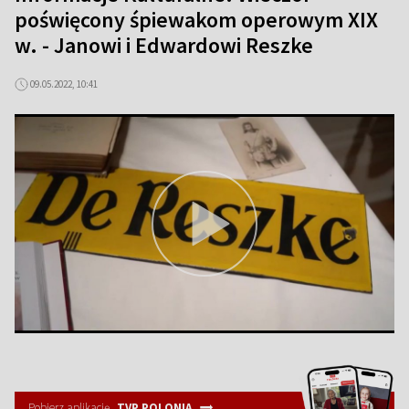
poświęcony śpiewakom operowym XIX
w. - Janowi i Edwardowi Reszke
09.05.2022, 10:41
Pobierz aplikację
TVP POLONIA