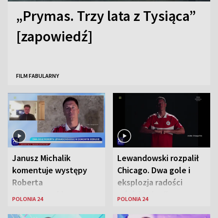
„Prymas. Trzy lata z Tysiąca”
[zapowiedź]
FILM FABULARNY
Janusz Michalik
Lewandowski rozpalił
komentuje występy
Chicago. Dwa gole i
Roberta
eksplozja radości
Lewandowskiego w
wśród Polonii
POLONIA 24
POLONIA 24
Stanach