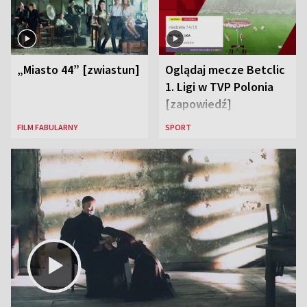
„Miasto 44” [zwiastun]
Oglądaj mecze Betclic
1. Ligi w TVP Polonia
[zapowiedź]
FILM FABULARNY
SPORT