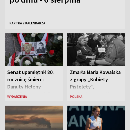
KARTKA Z KALENDARZA
Senat upamiętnił 80.
Zmarła Maria Kowalska
rocznicę śmierci
z grupy „Kobiety
Danuty Heleny
Pistolety”,
Siedzikówny „Inki”
sanitariuszka pułku
WYDARZENIA
POLSKA
„Baszta”