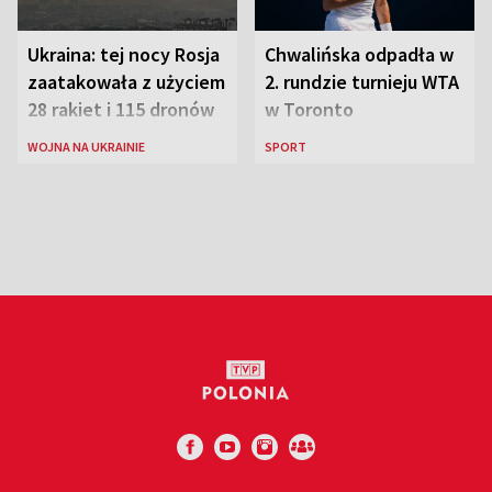
Ukraina: tej nocy Rosja
Chwalińska odpadła w
zaatakowała z użyciem
2. rundzie turnieju WTA
28 rakiet i 115 dronów
w Toronto
WOJNA NA UKRAINIE
SPORT