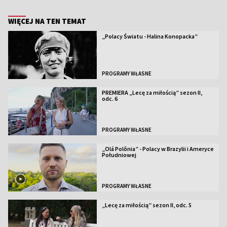
WIĘCEJ NA TEN TEMAT
„Polacy Światu - Halina Konopacka”
PROGRAMY WŁASNE
PREMIERA „Lecę za miłością” sezon II,
odc. 6
PROGRAMY WŁASNE
„Olá Polônia” - Polacy w Brazylii i Ameryce
Południowej
PROGRAMY WŁASNE
„Lecę za miłością” sezon II, odc. 5