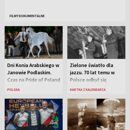
FILMY DOKUMENTALNE
Dni Konia Arabskiego w
Zielone światło dla
Janowie Podlaskim.
jazzu. 70 lat temu w
Czas na Pride of Poland
Polsce odbył się
pierwszy festiwal
POLSKA
KARTKA Z KALENDARZA
jazzowy