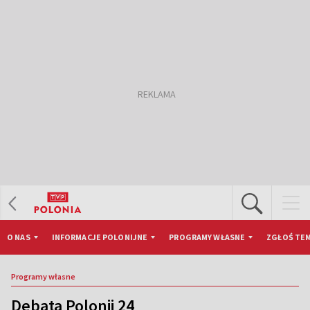
O NAS
INFORMACJE POLONIJNE
PROGRAMY WŁASNE
ZGŁOŚ TEM
Programy własne
Debata Polonii 24