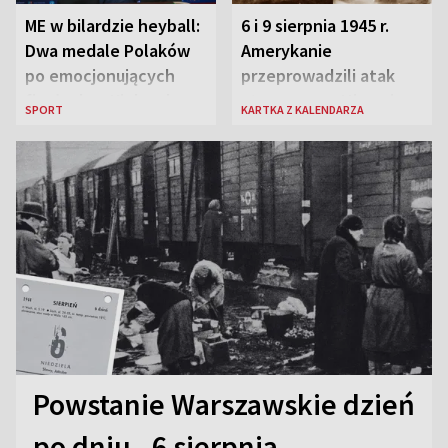
ME w bilardzie heyball:
6 i 9 sierpnia 1945 r.
Dwa medale Polaków
Amerykanie
po emocjonujących
przeprowadzili atak
finałach w Kielcach
atomowy na Hiroszimę
SPORT
KARTKA Z KALENDARZA
i Nagasaki
Powstanie Warszawskie dzień
po dniu - 6 sierpnia