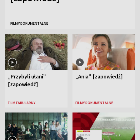
FILMY DOKUMENTALNE
„Przybyli ułani”
„Ania” [zapowiedź]
[zapowiedź]
FILM FABULARNY
FILMY DOKUMENTALNE