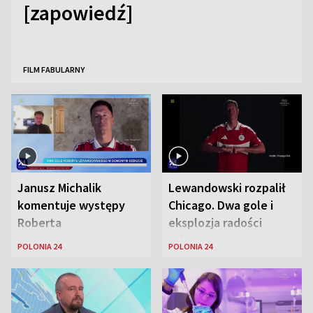
[zapowiedź]
FILM FABULARNY
Janusz Michalik
Lewandowski rozpalił
komentuje występy
Chicago. Dwa gole i
Roberta
eksplozja radości
Lewandowskiego w
wśród Polonii
POLONIA 24
POLONIA 24
Stanach
Zjednoczonych