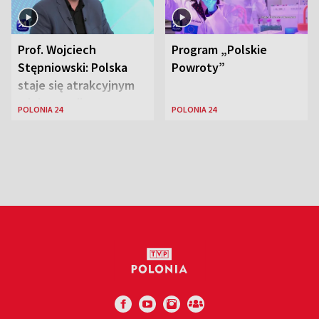
Prof. Wojciech
Program „Polskie
Stępniowski: Polska
Powroty”
staje się atrakcyjnym
miejscem dla
POLONIA 24
POLONIA 24
naukowców