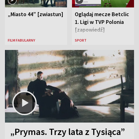
„Miasto 44” [zwiastun]
Oglądaj mecze Betclic
1. Ligi w TVP Polonia
[zapowiedź]
FILM FABULARNY
SPORT
„Prymas. Trzy lata z Tysiąca”