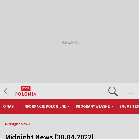
O NAS
INFORMACJE POLONIJNE
PROGRAMY WŁASNE
ZGŁOŚ TEM
Midnight News
Midnight News [30.04.2022]