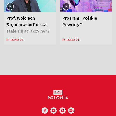
Prof. Wojciech
Program „Polskie
Stępniowski: Polska
Powroty”
staje się atrakcyjnym
miejscem dla
POLONIA 24
POLONIA 24
naukowców