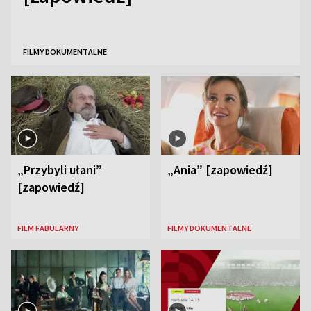
FILMY DOKUMENTALNE
„Przybyli ułani”
„Ania” [zapowiedź]
[zapowiedź]
FILM FABULARNY
FILMY DOKUMENTALNE