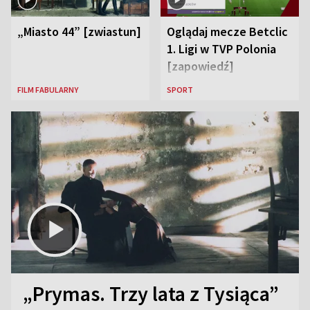
„Miasto 44” [zwiastun]
Oglądaj mecze Betclic
1. Ligi w TVP Polonia
[zapowiedź]
FILM FABULARNY
SPORT
„Prymas. Trzy lata z Tysiąca”