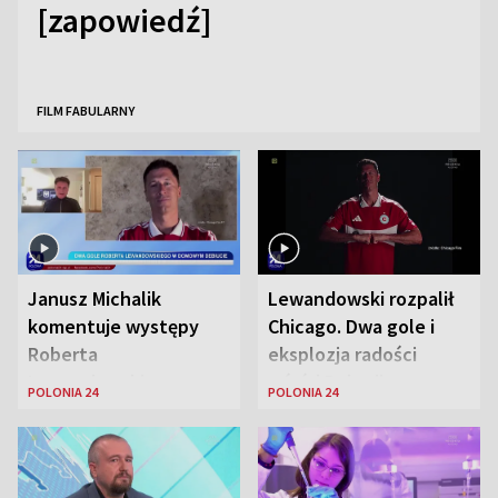
[zapowiedź]
FILM FABULARNY
Janusz Michalik
Lewandowski rozpalił
komentuje występy
Chicago. Dwa gole i
Roberta
eksplozja radości
Lewandowskiego w
wśród Polonii
POLONIA 24
POLONIA 24
Stanach
Zjednoczonych