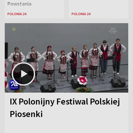
Powstania
Warszawskiego
POLONIA 24
POLONIA 24
IX Polonijny Festiwal Polskiej
Piosenki