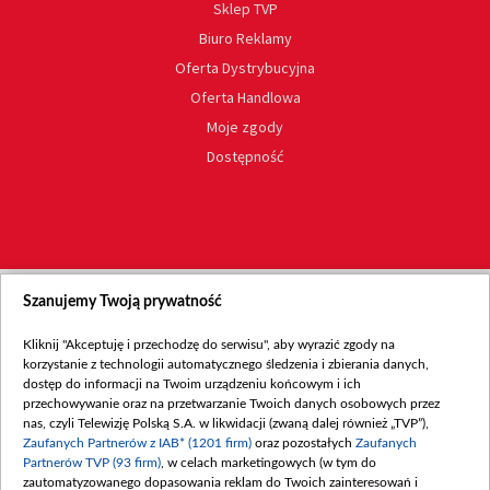
Sklep TVP
Biuro Reklamy
Oferta Dystrybucyjna
Oferta Handlowa
Moje zgody
Dostępność
Szanujemy Twoją prywatność
Kliknij "Akceptuję i przechodzę do serwisu", aby wyrazić zgody na
korzystanie z technologii automatycznego śledzenia i zbierania danych,
dostęp do informacji na Twoim urządzeniu końcowym i ich
przechowywanie oraz na przetwarzanie Twoich danych osobowych przez
nas, czyli Telewizję Polską S.A. w likwidacji (zwaną dalej również „TVP”),
Zaufanych Partnerów z IAB* (1201 firm)
oraz pozostałych
Zaufanych
Partnerów TVP (93 firm)
, w celach marketingowych (w tym do
zautomatyzowanego dopasowania reklam do Twoich zainteresowań i