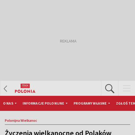
O NAS
INFORMACJE POLONIJNE
PROGRAMY WŁASNE
ZGŁOŚ TEM
Polonijna Wielkanoc
Życzenia wielkanocne od Polaków