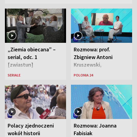
„Ziemia obiecana” –
Rozmowa: prof.
serial, odc. 1
Zbigniew Antoni
[zwiastun]
Kruszewski,
Powstaniec
SERIALE
POLONIA 24
Warszawski oraz Aga
Zaryan, piosenkarka
Polacy zjednoczeni
Rozmowa: Joanna
wokół historii
Fabisiak