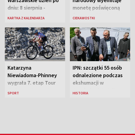
Warszawskie dzień po
narodowy wyemituje
dniu: 8 sierpnia -
monetę poświęconą
rozbrzmiewa radio
św. Janowi Pawłowi II
KARTKA Z KALENDARZA
CIEKAWOSTKI
„Błyskawica”, śmierć
„Antka Rozpylacza”
Katarzyna
IPN: szczątki 55 osób
Niewiadoma-Phinney
odnalezione podczas
wygrała 7. etap Tour
ekshumacji w
de France i została
Ostrówkach i Woli
SPORT
HISTORIA
liderką wyścigu
Ostrowieckiej