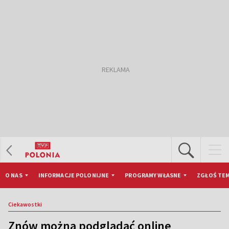
O NAS
INFORMACJE POLONIJNE
PROGRAMY WŁASNE
ZGŁOŚ TEM
Ciekawostki
Znów można podglądać online