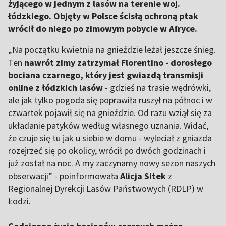
żyjącego w jednym z lasów na terenie woj.
łódzkiego. Objęty w Polsce ścisłą ochroną ptak
wrócił do niego po zimowym pobycie w Afryce.
„Na początku kwietnia na gnieździe leżał jeszcze śnieg.
Ten
nawrót zimy zatrzymał Florentino - dorosłego
bociana czarnego, który jest gwiazdą transmisji
online z łódzkich lasów
- gdzieś na trasie wędrówki,
ale jak tylko pogoda się poprawiła ruszył na północ i w
czwartek pojawił się na gnieździe. Od razu wziął się za
układanie patyków według własnego uznania. Widać,
że czuje się tu jak u siebie w domu - wyleciał z gniazda
rozejrzeć się po okolicy, wrócił po dwóch godzinach i
już został na noc. A my zaczynamy nowy sezon naszych
obserwacji” - poinformowała
Alicja Sitek
z
Regionalnej Dyrekcji Lasów Państwowych (RDLP) w
Łodzi.