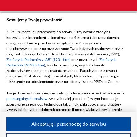
Szanujemy Twoją prywatność
Kliknij "Akceptuję i przechodzę do serwisu", aby wyrazić zgody na
korzystanie z technologii automatycznego śledzenia i zbierania danych,
dostęp do informacji na Twoim urządzeniu końcowym i ich
przechowywanie oraz na przetwarzanie Twoich danych osobowych przez
nas, czyli Telewizję Polską S.A. w likwidacji (zwaną dalej również „TVP”),
Zaufanych Partnerów z IAB* (1201 firm)
oraz pozostałych
Zaufanych
Partnerów TVP (93 firm)
, w celach marketingowych (w tym do
zautomatyzowanego dopasowania reklam do Twoich zainteresowań i
mierzenia ich skuteczności) i pozostałych, które wskazujemy poniżej, a
także zgody na udostępnianie przez nas identyfikatora PPID do Google.
Twoje dane osobowe zbierane podczas odwiedzania przez Ciebie naszych
poszczególnych serwisów
zwanych dalej „Portalem”, w tym informacje
zapisywane za pomocą technologii takich jak: pliki cookie, sygnalizatory
WWW lub innych podobnych technologii umożliwiających świadczenie
dopasowanych i bezpiecznych usług, personalizację treści oraz reklam,
udostępnianie funkcji mediów społecznościowych oraz analizowanie ruchu
Akceptuję i przechodzę do serwisu
w Internecie.