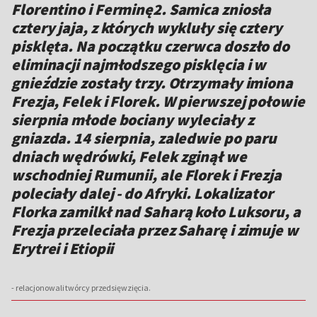
Florentino i Ferminę2. Samica zniosła
cztery jaja, z których wykluły się cztery
pisklęta. Na początku czerwca doszło do
eliminacji najmłodszego pisklęcia i w
gnieździe zostały trzy. Otrzymały imiona
Frezja, Felek i Florek. W pierwszej połowie
sierpnia młode bociany wyleciały z
gniazda. 14 sierpnia, zaledwie po paru
dniach wędrówki, Felek zginął we
wschodniej Rumunii, ale Florek i Frezja
poleciały dalej - do Afryki. Lokalizator
Florka zamilkł nad Saharą koło Luksoru, a
Frezja przeleciała przez Saharę i zimuje w
Erytrei i Etiopii
- relacjonowali twórcy przedsięwzięcia.