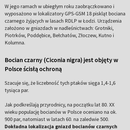
W jego ramach w ubiegłym roku zaobrączkowano i
wyposażono w lokalizatory GPS-GSM 18 piskląt bociana
czarnego żyjących w lasach RDLP w Łodzi. Urządzenia
założono w gniazdach w nadleśnictwach: Grotniki,
Piotrków, Poddębice, Bełchatów, Złoczew, Kutno i
Kolumna.
Bocian czarny (Ciconia nigra) jest objęty w
Polsce ścisłą ochroną
Szacuje się, że liczebność tych ptaków sięga 1,4-1,6
tysiąca par.
Jak podkreślają przyrodnicy, na początku lat 80. XX
wieku populację bocianów w Polsce oceniano na ok.
900 par, natomiast w latach 60. na zaledwie 500.
Dokładna lokalizacja gniazd bocianów czarnych