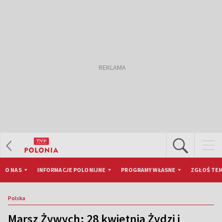
O NAS
INFORMACJE POLONIJNE
PROGRAMY WŁASNE
ZGŁOŚ TEM
Polska
Marsz Żywych: 28 kwietnia Żydzi i