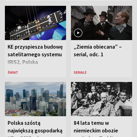
KE przyspiesza budowę
„Ziemia obiecana” –
satelitarnego systemu
serial, odc. 1
IRIS2, Polska
przeznaczy 656 mln
ŚWIAT
SERIALE
euro
Polska szóstą
84 lata temu w
największą gospodarką
niemieckim obozie