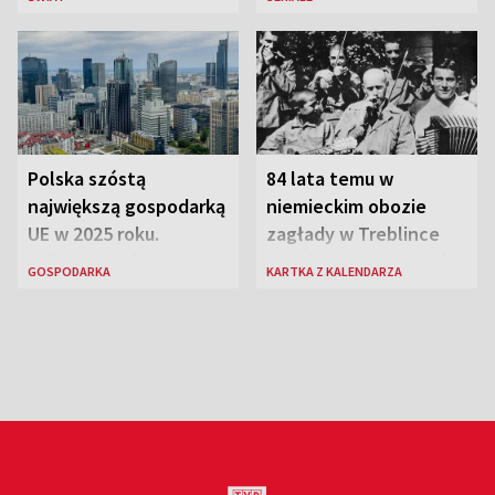
euro
Polska szóstą
84 lata temu w
największą gospodarką
niemieckim obozie
UE w 2025 roku.
zagłady w Treblince
Najnowsze dane
zmarł Janusz Korczak
GOSPODARKA
KARTKA Z KALENDARZA
Eurostatu