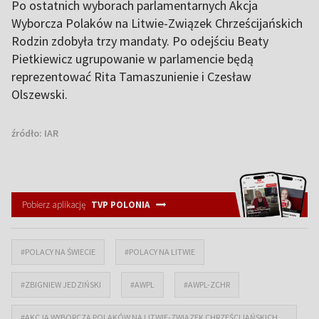
Po ostatnich wyborach parlamentarnych Akcja
Wyborcza Polaków na Litwie-Związek Chrześcijańskich
Rodzin zdobyła trzy mandaty. Po odejściu Beaty
Pietkiewicz ugrupowanie w parlamencie będą
reprezentować Rita Tamaszunienie i Czesław
Olszewski.
źródło:
IAR
Pobierz aplikację
TVP POLONIA
#POLACY NA ŚWIECIE
#POLACY NA LITWIE
#ZBIGNIEW JEDZIŃSKI
#AWPL
#AWPL-ZCHR
#AKCJA WYBORCZA POLAKÓW NA LITWIE-ZWIĄZEK CHRZEŚCIJAŃSKICH