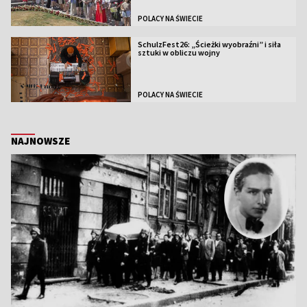
POLACY NA ŚWIECIE
SchulzFest26: „Ścieżki wyobraźni” i siła
sztuki w obliczu wojny
POLACY NA ŚWIECIE
NAJNOWSZE