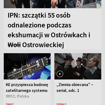
IPN: szczątki 55 osób
odnalezione podczas
ekshumacji w Ostrówkach i
Woli Ostrowieckiej
HISTORIA
KE przyspiesza budowę
„Ziemia obiecana” –
satelitarnego systemu
serial, odc. 1
IRIS2, Polska
przeznaczy 656 mln
ŚWIAT
SERIALE