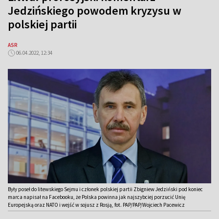
Jedzińskiego powodem kryzysu w
polskiej partii
ASR
06.04.2022, 12:34
Były poseł do litewskiego Sejmu i członek polskiej partii Zbigniew Jedziński pod koniec
marca napisał na Facebooku, że Polska powinna jak najszybciej porzucić Unię
Europejską oraz NATO i wejść w sojusz z Rosją, fot. PAP/PAP/Wojciech Pacewicz