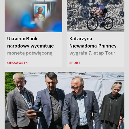
„Antka Rozpylacza”
Ukraina: Bank
Katarzyna
narodowy wyemituje
Niewiadoma-Phinney
monetę poświęconą
wygrała 7. etap Tour
św. Janowi Pawłowi II
de France i została
CIEKAWOSTKI
SPORT
liderką wyścigu