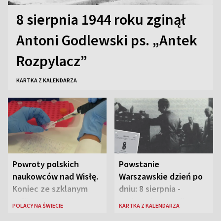
8 sierpnia 1944 roku zginął
Antoni Godlewski ps. „Antek
Rozpylacz”
KARTKA Z KALENDARZA
Powroty polskich
Powstanie
naukowców nad Wisłę.
Warszawskie dzień po
Koniec ze szklanym
dniu: 8 sierpnia -
sufitem
rozbrzmiewa radio
POLACY NA ŚWIECIE
KARTKA Z KALENDARZA
„Błyskawica”, śmierć