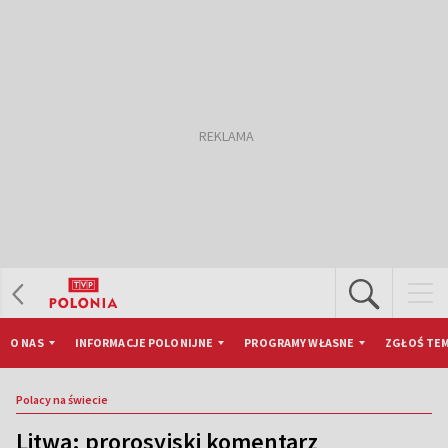
O NAS
INFORMACJE POLONIJNE
PROGRAMY WŁASNE
ZGŁOŚ TEM
Polacy na świecie
Litwa: prorosyjski komentarz