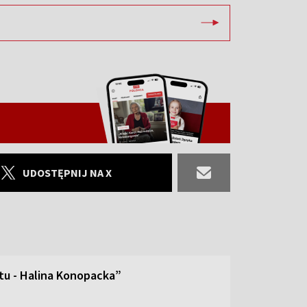
UDOSTĘPNIJ NA X
tu - Halina Konopacka”