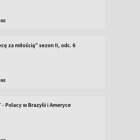
SNE
ę za miłością” sezon II, odc. 6
SNE
 - Polacy w Brazylii i Ameryce