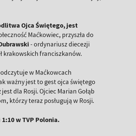
litwa Ojca Świętego, jest
ołeczność Maćkowiec, przyszła do
 Dubrawski
- ordynariusz diecezji
ał krakowskich franciszkanów.
y, odczytuje w Maćkowcach
ak ważny jest to gest ojca świętego
est dla Rosji. Ojciec Marian Gołąb
m, którzy teraz posługują w Rosji.
i 1:10 w TVP Polonia.