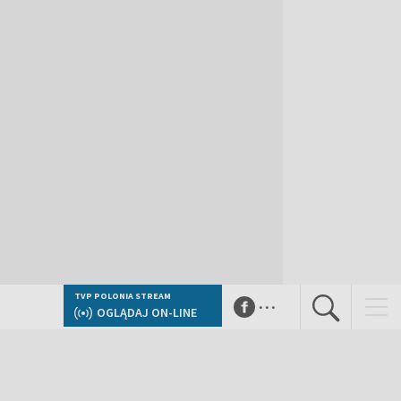
...
TVP POLONIA STREAM
OGLĄDAJ ON-LINE