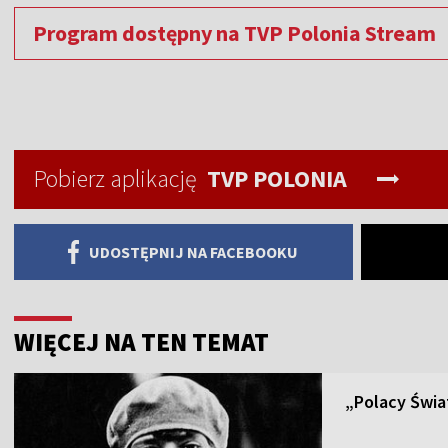
Program dostępny na TVP Polonia Stream
Pobierz aplikację
TVP POLONIA
UDOSTĘPNIJ NA FACEBOOKU
WIĘCEJ NA TEN TEMAT
„Polacy Świa