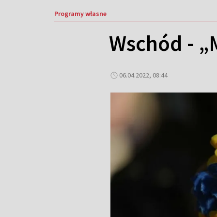
Programy własne
Wschód - „
06.04.2022, 08:44