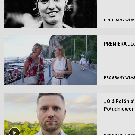
PROGRAMY WŁA
PREMIERA „Lec
PROGRAMY WŁA
„Olá Polônia”
Południowej