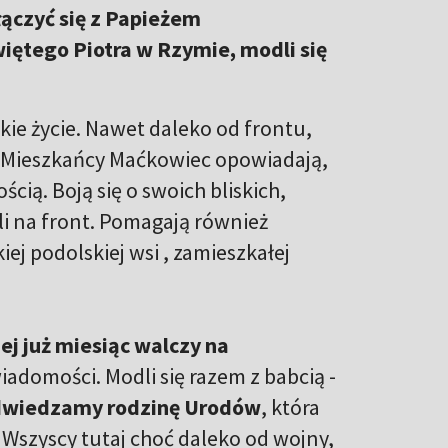
łączyć się z Papieżem
więtego Piotra w Rzymie, modli się
kie życie. Nawet daleko od frontu,
Mieszkańcy Maćkowiec opowiadają,
cią. Boją się o swoich bliskich,
zli na front. Pomagają również
ej podolskiej wsi , zamieszkałej
ej już miesiąc walczy na
adomości. Modli się razem z babcią -
wiedzamy rodzinę Urodów
, która
. Wszyscy tutaj choć daleko od wojny,