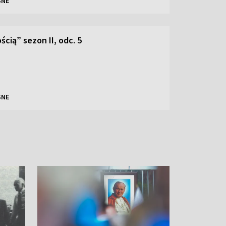
SNE
ścią” sezon II, odc. 5
SNE