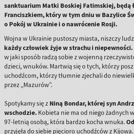
sanktuarium Matki Boskiej Fatimskiej, będą 
Franciszkiem, który w tym dniu w Bazylice Ś
o Pokój w Ukrainie i o nawrócenie Rosji.
Wojna w Ukrainie pustoszy miasta, niszczy ludz
każdy człowiek żyje w strachu i niepewności.
w jaki sposób radzą sobie z wojenną rzeczywistoś
dzieci, wnuków. Martwią się o tych, którzy pos
uchodźcom, którzy tłumnie zjechali do niewielki
przez „Mazurów”.
Spotykamy się z
Niną Bondar, której syn Andrz
wschodzie.
Kobieta nie ma od niego żadnych wi
97-letnią osobą, która bardzo kocha wnuka.
Od
przyjęła do siebie pięcioro uchodźców z Kijowa