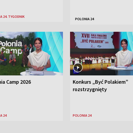
A 24. TYGODNIK
POLONIA 24
nia Camp 2026
Konkurs „Być Polakiem”
rozstrzygnięty
A 24
POLONIA 24