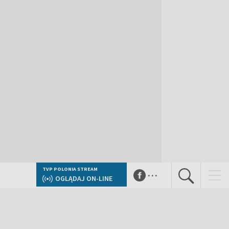
...
TVP POLONIA STREAM
OGLĄDAJ ON-LINE