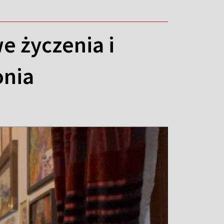
e życzenia i
onia