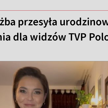
żba przesyła urodzinow
ia dla widzów TVP Pol