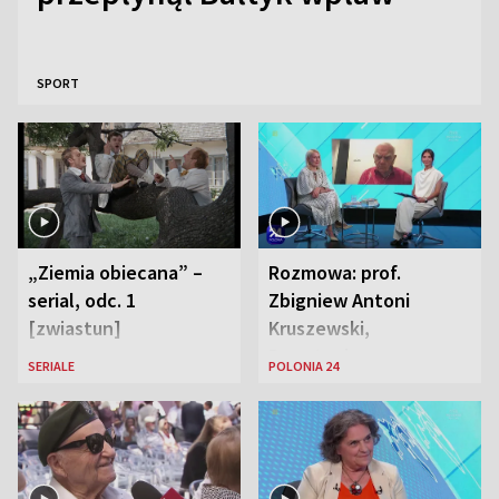
SPORT
„Ziemia obiecana” –
Rozmowa: prof.
serial, odc. 1
Zbigniew Antoni
[zwiastun]
Kruszewski,
Powstaniec
SERIALE
POLONIA 24
Warszawski oraz Aga
Zaryan, piosenkarka