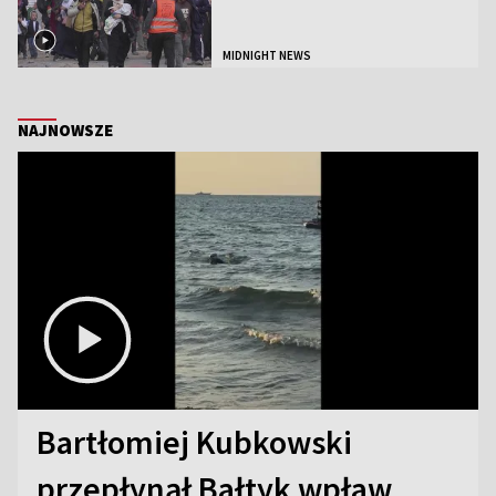
MIDNIGHT NEWS
NAJNOWSZE
Bartłomiej Kubkowski
przepłynął Bałtyk wpław