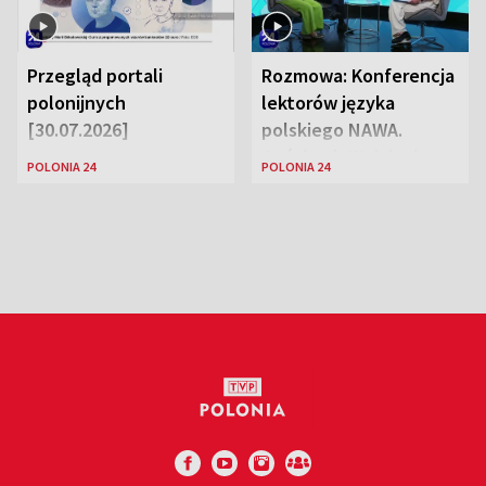
Przegląd portali
Rozmowa: Konferencja
polonijnych
lektorów języka
[30.07.2026]
polskiego NAWA.
Goście: dr Wojciech
POLONIA 24
POLONIA 24
Karczewski Gabriela
Urbańska-Legutko