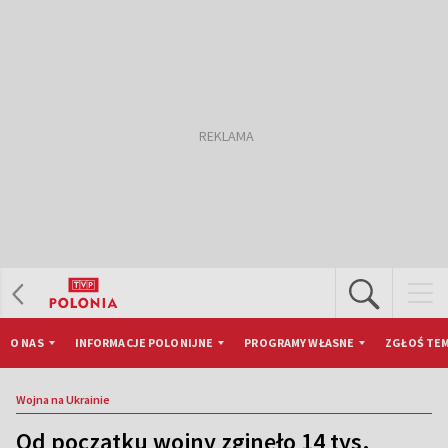
O NAS
INFORMACJE POLONIJNE
PROGRAMY WŁASNE
ZGŁOŚ TEM
Wojna na Ukrainie
Od początku wojny zginęło 14 tys.