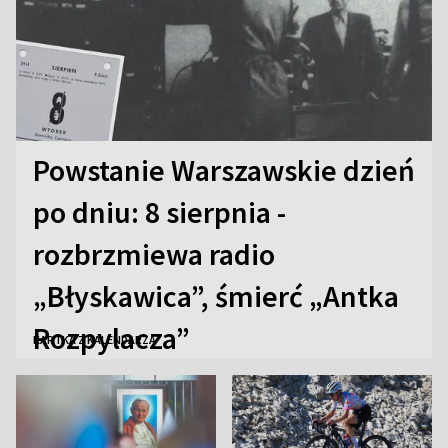
Powstanie Warszawskie dzień
po dniu: 8 sierpnia -
rozbrzmiewa radio
„Błyskawica”, śmierć „Antka
Rozpylacza”
KARTKA Z KALENDARZA