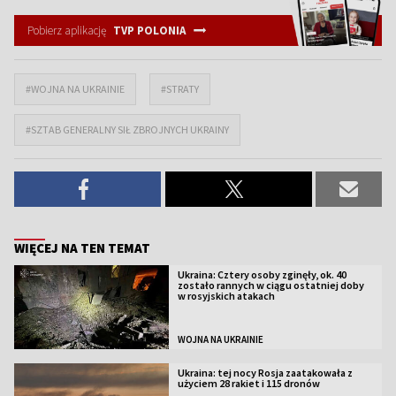
Pobierz aplikację
TVP POLONIA
#WOJNA NA UKRAINIE
#STRATY
#SZTAB GENERALNY SIŁ ZBROJNYCH UKRAINY
WIĘCEJ NA TEN TEMAT
Ukraina: Cztery osoby zginęły, ok. 40
zostało rannych w ciągu ostatniej doby
w rosyjskich atakach
WOJNA NA UKRAINIE
Ukraina: tej nocy Rosja zaatakowała z
użyciem 28 rakiet i 115 dronów