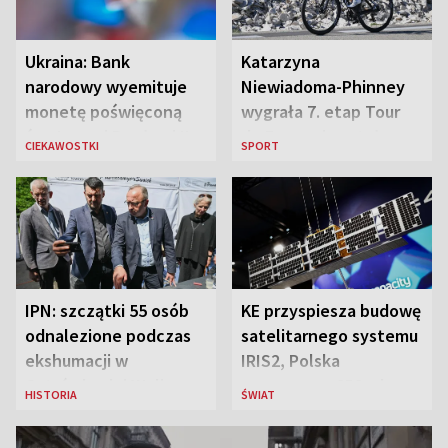
Ukraina: Bank
Katarzyna
narodowy wyemituje
Niewiadoma-Phinney
monetę poświęconą
wygrała 7. etap Tour
św. Janowi Pawłowi II
de France i została
CIEKAWOSTKI
SPORT
liderką wyścigu
IPN: szczątki 55 osób
KE przyspiesza budowę
odnalezione podczas
satelitarnego systemu
ekshumacji w
IRIS2, Polska
Ostrówkach i Woli
przeznaczy 656 mln
HISTORIA
ŚWIAT
Ostrowieckiej
euro