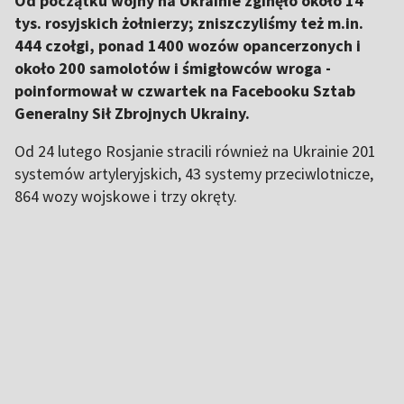
Od początku wojny na Ukrainie zginęło około 14
tys. rosyjskich żołnierzy; zniszczyliśmy też m.in.
444 czołgi, ponad 1400 wozów opancerzonych i
około 200 samolotów i śmigłowców wroga -
poinformował w czwartek na Facebooku Sztab
Generalny Sił Zbrojnych Ukrainy.
Od 24 lutego Rosjanie stracili również na Ukrainie 201
systemów artyleryjskich, 43 systemy przeciwlotnicze,
864 wozy wojskowe i trzy okręty.