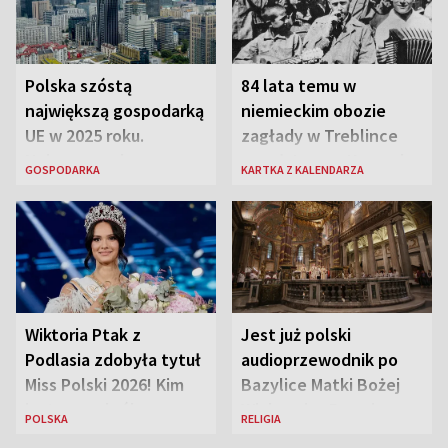
Polska szóstą
84 lata temu w
największą gospodarką
niemieckim obozie
UE w 2025 roku.
zagłady w Treblince
Najnowsze dane
zmarł Janusz Korczak
GOSPODARKA
KARTKA Z KALENDARZA
Eurostatu
Wiktoria Ptak z
Jest już polski
Podlasia zdobyła tytuł
audioprzewodnik po
Miss Polski 2026! Kim
Bazylice Matki Bożej
jest nowa królowa
Większej w Rzymie
POLSKA
RELIGIA
piękności?