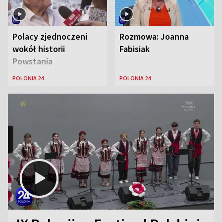
Polacy zjednoczeni
Rozmowa: Joanna
wokół historii
Fabisiak
Powstania
Warszawskiego
POLONIA 24
POLONIA 24