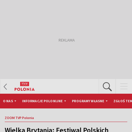
O NAS
INFORMACJE POLONIJNE
PROGRAMY WŁASNE
ZGŁOŚ TEM
ZOOM TVP Polonia
Wielka Brytania: Festiwal Polskich