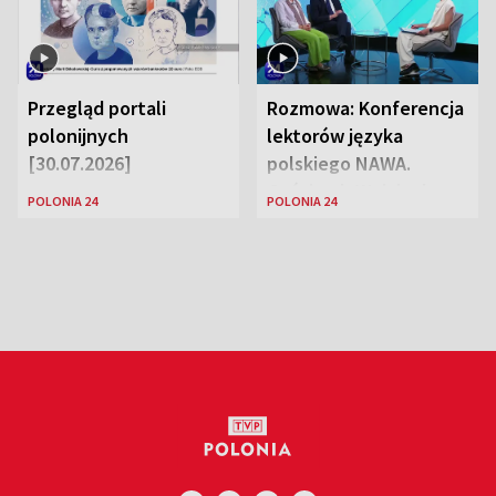
Przegląd portali
Rozmowa: Konferencja
polonijnych
lektorów języka
[30.07.2026]
polskiego NAWA.
Goście: dr Wojciech
POLONIA 24
POLONIA 24
Karczewski Gabriela
Urbańska-Legutko