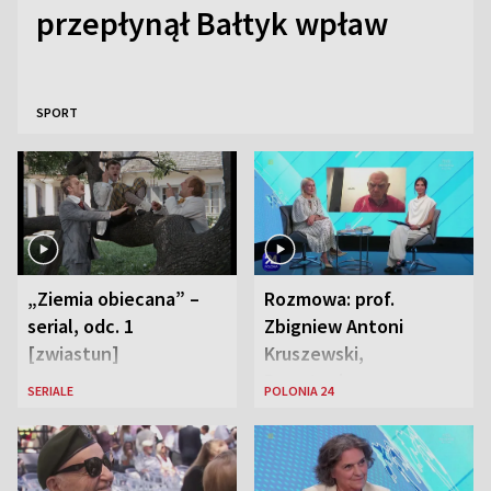
przepłynął Bałtyk wpław
SPORT
„Ziemia obiecana” –
Rozmowa: prof.
serial, odc. 1
Zbigniew Antoni
[zwiastun]
Kruszewski,
Powstaniec
SERIALE
POLONIA 24
Warszawski oraz Aga
Zaryan, piosenkarka