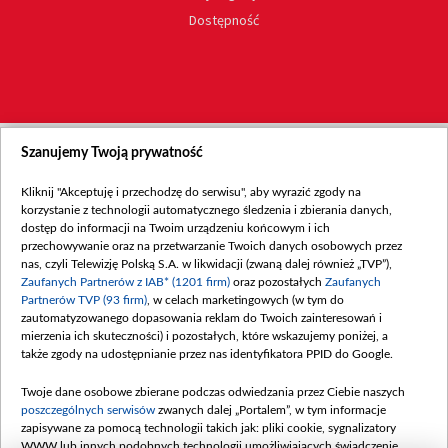
Dostępność
Szanujemy Twoją prywatność
Kliknij "Akceptuję i przechodzę do serwisu", aby wyrazić zgody na
korzystanie z technologii automatycznego śledzenia i zbierania danych,
dostęp do informacji na Twoim urządzeniu końcowym i ich
przechowywanie oraz na przetwarzanie Twoich danych osobowych przez
nas, czyli Telewizję Polską S.A. w likwidacji (zwaną dalej również „TVP”),
Zaufanych Partnerów z IAB* (1201 firm)
oraz pozostałych
Zaufanych
Partnerów TVP (93 firm)
, w celach marketingowych (w tym do
zautomatyzowanego dopasowania reklam do Twoich zainteresowań i
mierzenia ich skuteczności) i pozostałych, które wskazujemy poniżej, a
także zgody na udostępnianie przez nas identyfikatora PPID do Google.
Twoje dane osobowe zbierane podczas odwiedzania przez Ciebie naszych
poszczególnych serwisów
zwanych dalej „Portalem”, w tym informacje
zapisywane za pomocą technologii takich jak: pliki cookie, sygnalizatory
WWW lub innych podobnych technologii umożliwiających świadczenie