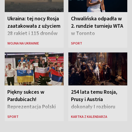
Ukraina: tej nocy Rosja
Chwalińska odpadła w
zaatakowała z użyciem
2. rundzie turnieju WTA
28 rakiet i 115 dronów
w Toronto
WOJNA NA UKRAINIE
SPORT
Piękny sukces w
254 lata temu Rosja,
Pardubicach!
Prusy i Austria
Reprezentacja Polski
dokonały I rozbioru
wygrywa Drużynowe
Polski
SPORT
KARTKA Z KALENDARZA
Mistrzostwa Europy w
szachach do lat 12