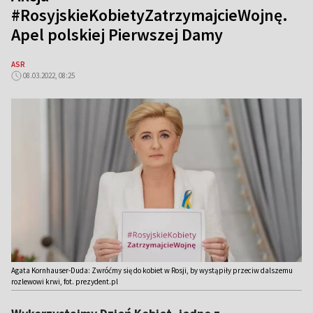
#RosyjskieKobietyZatrzymajcieWojnę.
Apel polskiej Pierwszej Damy
ASR
08.03.2022, 08:25
Agata Kornhauser-Duda: Zwróćmy się do kobiet w Rosji, by wystąpiły przeciw dalszemu
rozlewowi krwi, fot. prezydent.pl