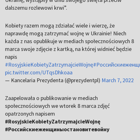
dalszemu rozlewowi krwi”.
Kobiety razem mogą zdziałać wiele i wierzę, że
naprawdę mogą zatrzymać wojnę w Ukrainie! Niech
każda z nas opublikuje w mediach społecznościowych 8
marca swoje zdjęcie z kartką, na której widnieć będzie
napis
#RosyjskieKobietyZatrzymajcieWojnę
#Российскиеженщ
pic.twitter.com/UTqsDhkoaa
— Kancelaria Prezydenta (@prezydentpl)
March 7, 2022
Zaapelowała o publikowanie w mediach
społecznościowych we wtorek 8 marca zdjęć
opatrzonych napisem
#RosyjskieKobietyZatrzymajcieWojnę
#Российскиеженщиныостановитевойну