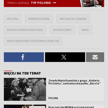
Pobierz aplikację
TVP POLONIA
#POLSKA
#PIERWSZA DAMA
#WOJNA NA UKRAINIE
#AGATA KORNHAUSER-DUDA
#DZIEŃ KOBIET
#APEL
#ROSYJSKIEKOBIETYZATRZYMAJCIEWOJNĘ
WIĘCEJ NA TEN TEMAT
Zmarła Maria Kowalska z grupy „Kobiety
Pistolety”, sanitariuszka pułku „Baszta”
POLSKA
Rzeczniczka MSWiA ostrzega przed