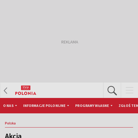
O NAS
INFORMACJE POLONIJNE
PROGRAMY WŁASNE
ZGŁOŚ TEM
Polska
Akcja