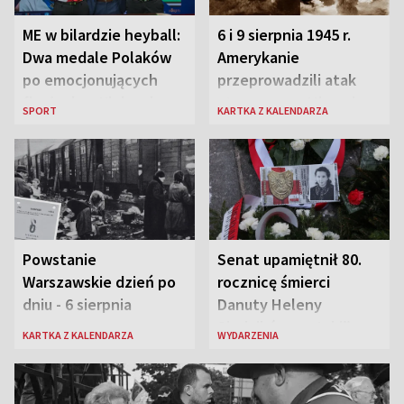
ME w bilardzie heyball:
6 i 9 sierpnia 1945 r.
Dwa medale Polaków
Amerykanie
po emocjonujących
przeprowadzili atak
finałach w Kielcach
atomowy na Hiroszimę
SPORT
KARTKA Z KALENDARZA
i Nagasaki
Powstanie
Senat upamiętnił 80.
Warszawskie dzień po
rocznicę śmierci
dniu - 6 sierpnia
Danuty Heleny
Siedzikówny „Inki”
KARTKA Z KALENDARZA
WYDARZENIA