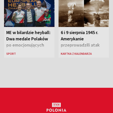
ME w bilardzie heyball:
6 i 9 sierpnia 1945 r.
Dwa medale Polaków
Amerykanie
po emocjonujących
przeprowadzili atak
finałach w Kielcach
atomowy na Hiroszimę
SPORT
KARTKA Z KALENDARZA
i Nagasaki