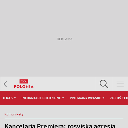
O NAS
INFORMACJE POLONIJNE
PROGRAMY WŁASNE
ZGŁOŚ TEM
Komunikaty
Kancelaria Premiera: rosyjska agresja