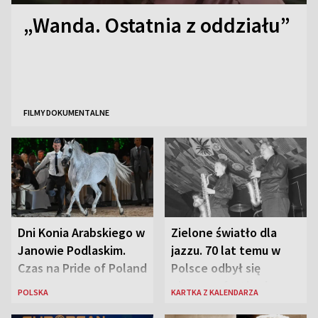
„Wanda. Ostatnia z oddziału”
FILMY DOKUMENTALNE
Dni Konia Arabskiego w
Zielone światło dla
Janowie Podlaskim.
jazzu. 70 lat temu w
Czas na Pride of Poland
Polsce odbył się
pierwszy festiwal
POLSKA
KARTKA Z KALENDARZA
jazzowy