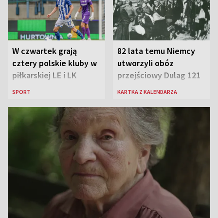
W czwartek grają
82 lata temu Niemcy
cztery polskie kluby w
utworzyli obóz
piłkarskiej LE i LK
przejściowy Dulag 121
SPORT
KARTKA Z KALENDARZA