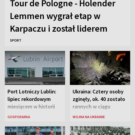
Tour de Pologne - Holender
Lemmen wygrał etap w
Karpaczu i został liderem
SPORT
Port Lotniczy Lublin:
Ukraina: Cztery osoby
lipiec rekordowym
zginęły, ok. 40 zostało
miesiącem w historii
rannych w ciągu
lotniska
ostatniej doby w
GOSPODARKA
WOJNA NA UKRAINIE
rosyjskich atakach