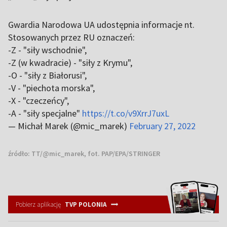
Gwardia Narodowa UA udostępnia informacje nt.
Stosowanych przez RU oznaczeń:
-Z - "siły wschodnie",
-Z (w kwadracie) - "siły z Krymu",
-O - "siły z Białorusi",
-V - "piechota morska",
-X - "czeczeńcy",
-A - "siły specjalne"
https://t.co/v9XrrJ7uxL
— Michał Marek (@mic_marek)
February 27, 2022
źródło:
TT/@mic_marek, fot. PAP/EPA/STRINGER
Pobierz aplikację
TVP POLONIA