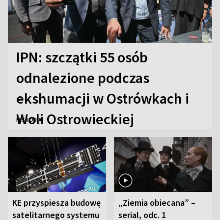
IPN: szczątki 55 osób
odnalezione podczas
ekshumacji w Ostrówkach i
Woli Ostrowieckiej
HISTORIA
KE przyspiesza budowę
„Ziemia obiecana” –
satelitarnego systemu
serial, odc. 1