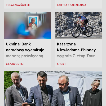
sufitem
rozbrzmiewa radio
POLACY NA ŚWIECIE
KARTKA Z KALENDARZA
„Błyskawica”, śmierć
„Antka Rozpylacza”
Ukraina: Bank
Katarzyna
narodowy wyemituje
Niewiadoma-Phinney
monetę poświęconą
wygrała 7. etap Tour
św. Janowi Pawłowi II
de France i została
CIEKAWOSTKI
SPORT
liderką wyścigu