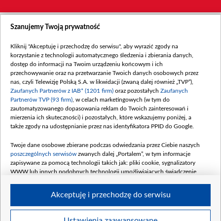
Szanujemy Twoją prywatność
Kliknij "Akceptuję i przechodzę do serwisu", aby wyrazić zgody na
korzystanie z technologii automatycznego śledzenia i zbierania danych,
dostęp do informacji na Twoim urządzeniu końcowym i ich
przechowywanie oraz na przetwarzanie Twoich danych osobowych przez
nas, czyli Telewizję Polską S.A. w likwidacji (zwaną dalej również „TVP”),
Zaufanych Partnerów z IAB* (1201 firm)
oraz pozostałych
Zaufanych
Partnerów TVP (93 firm)
, w celach marketingowych (w tym do
zautomatyzowanego dopasowania reklam do Twoich zainteresowań i
mierzenia ich skuteczności) i pozostałych, które wskazujemy poniżej, a
także zgody na udostępnianie przez nas identyfikatora PPID do Google.
Twoje dane osobowe zbierane podczas odwiedzania przez Ciebie naszych
poszczególnych serwisów
zwanych dalej „Portalem”, w tym informacje
zapisywane za pomocą technologii takich jak: pliki cookie, sygnalizatory
WWW lub innych podobnych technologii umożliwiających świadczenie
dopasowanych i bezpiecznych usług, personalizację treści oraz reklam,
udostępnianie funkcji mediów społecznościowych oraz analizowanie ruchu
Akceptuję i przechodzę do serwisu
w Internecie.
Twoje dane osobowe zbierane podczas odwiedzania przez Ciebie
Ustawienia zaawansowane