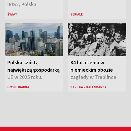
IRIS2, Polska
przeznaczy 656 mln
ŚWIAT
SERIALE
euro
Polska szóstą
84 lata temu w
największą gospodarką
niemieckim obozie
UE w 2025 roku.
zagłady w Treblince
Najnowsze dane
zmarł Janusz Korczak
GOSPODARKA
KARTKA Z KALENDARZA
Eurostatu