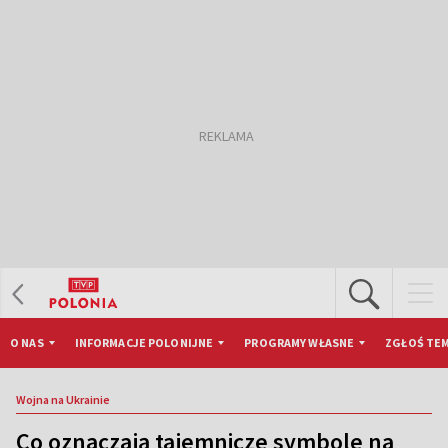
O NAS
INFORMACJE POLONIJNE
PROGRAMY WŁASNE
ZGŁOŚ TEM
Wojna na Ukrainie
Co oznaczają tajemnicze symbole na