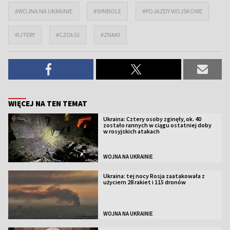
#WOJNA NA UKRAINIE
#SYMBOLE
#POJAZDY WOJSKOWE
#LITERY
#CZOŁGI
#ZNAKI
WIĘCEJ NA TEN TEMAT
Ukraina: Cztery osoby zginęły, ok. 40
zostało rannych w ciągu ostatniej doby
w rosyjskich atakach
WOJNA NA UKRAINIE
Ukraina: tej nocy Rosja zaatakowała z
użyciem 28 rakiet i 115 dronów
WOJNA NA UKRAINIE