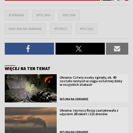
#UKRAINA
#POLSKA
#WOJNA
#WOJNA NA UKRAINIE
#POMOC
#POCIĄG
WIĘCEJ NA TEN TEMAT
Ukraina: Cztery osoby zginęły, ok. 40
zostało rannych w ciągu ostatniej doby
w rosyjskich atakach
WOJNA NA UKRAINIE
Ukraina: tej nocy Rosja zaatakowała z
użyciem 28 rakiet i 115 dronów
WOJNA NA UKRAINIE