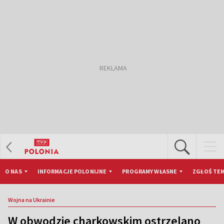
O NAS
INFORMACJE POLONIJNE
PROGRAMY WŁASNE
ZGŁOŚ TEM
Wojna na Ukrainie
W obwodzie charkowskim ostrzelano