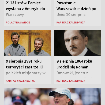
2113 listów. Pamięć
Powstanie
wysłana z Ameryki do
Warszawskie dzień po
Warszawy
dniu: 10 sierpnia
POLACY NA ŚWIECIE
KARTKA Z KALENDARZA
9 sierpnia 1991 roku
9 sierpnia 1864 roku
terroryści zastrzelili
urodził się Roman
polskich misjonarzy w
Dmowski, jeden z
Peru
„ojców” niepodległej
KARTKA Z KALENDARZA
KARTKA Z KALENDARZA
Polski