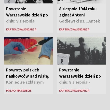
Powstanie
8 sierpnia 1944 roku
Warszawskie dzień po
zginął Antoni
dniu: 9 sierpnia
Godlewski ps. „Antek
Rozpylacz”
KARTKA Z KALENDARZA
KARTKA Z KALENDARZA
Powroty polskich
Powstanie
naukowców nad Wisłę.
Warszawskie dzień po
Koniec ze szklanym
dniu: 8 sierpnia -
sufitem
rozbrzmiewa radio
POLACY NA ŚWIECIE
KARTKA Z KALENDARZA
„Błyskawica”, śmierć
„Antka Rozpylacza”