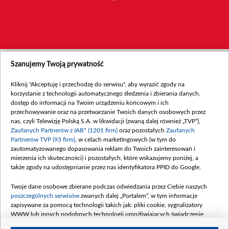
Szanujemy Twoją prywatność
Kliknij "Akceptuję i przechodzę do serwisu", aby wyrazić zgody na
korzystanie z technologii automatycznego śledzenia i zbierania danych,
dostęp do informacji na Twoim urządzeniu końcowym i ich
przechowywanie oraz na przetwarzanie Twoich danych osobowych przez
nas, czyli Telewizję Polską S.A. w likwidacji (zwaną dalej również „TVP”),
Zaufanych Partnerów z IAB* (1201 firm)
oraz pozostałych
Zaufanych
Partnerów TVP (93 firm)
, w celach marketingowych (w tym do
zautomatyzowanego dopasowania reklam do Twoich zainteresowań i
mierzenia ich skuteczności) i pozostałych, które wskazujemy poniżej, a
także zgody na udostępnianie przez nas identyfikatora PPID do Google.
Twoje dane osobowe zbierane podczas odwiedzania przez Ciebie naszych
poszczególnych serwisów
zwanych dalej „Portalem”, w tym informacje
zapisywane za pomocą technologii takich jak: pliki cookie, sygnalizatory
WWW lub innych podobnych technologii umożliwiających świadczenie
dopasowanych i bezpiecznych usług, personalizację treści oraz reklam,