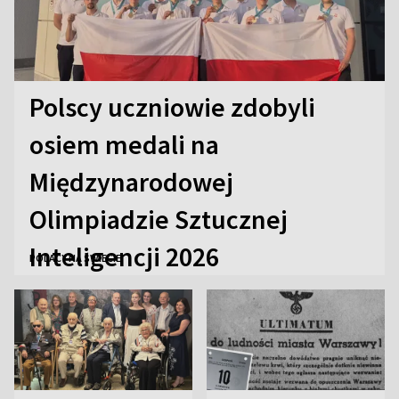
Polscy uczniowie zdobyli
osiem medali na
Międzynarodowej
Olimpiadzie Sztucznej
Inteligencji 2026
POLACY NA ŚWIECIE