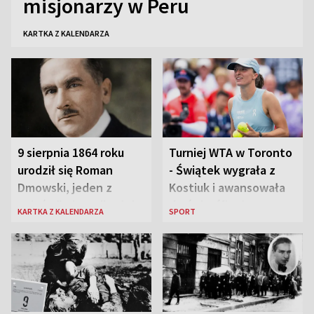
misjonarzy w Peru
KARTKA Z KALENDARZA
9 sierpnia 1864 roku
Turniej WTA w Toronto
urodził się Roman
- Świątek wygrała z
Dmowski, jeden z
Kostiuk i awansowała
„ojców” niepodległej
do ćwierćfinału
KARTKA Z KALENDARZA
SPORT
Polski