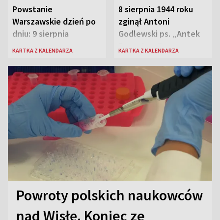
Powstanie
8 sierpnia 1944 roku
Warszawskie dzień po
zginął Antoni
dniu: 9 sierpnia
Godlewski ps. „Antek
Rozpylacz”
KARTKA Z KALENDARZA
KARTKA Z KALENDARZA
Powroty polskich naukowców
nad Wisłę. Koniec ze