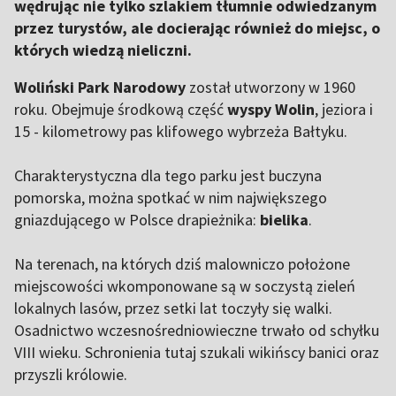
wędrując nie tylko szlakiem tłumnie odwiedzanym
przez turystów, ale docierając również do miejsc, o
których wiedzą nieliczni.
Woliński Park Narodowy
został utworzony w 1960
roku. Obejmuje środkową część
wyspy Wolin
, jeziora i
15 - kilometrowy pas klifowego wybrzeża Bałtyku.
Charakterystyczna dla tego parku jest buczyna
pomorska, można spotkać w nim największego
gniazdującego w Polsce drapieżnika:
bielika
.
Na terenach, na których dziś malowniczo położone
miejscowości wkomponowane są w soczystą zieleń
lokalnych lasów, przez setki lat toczyły się walki.
Osadnictwo wczesnośredniowieczne trwało od schyłku
VIII wieku. Schronienia tutaj szukali wikińscy banici oraz
przyszli królowie.