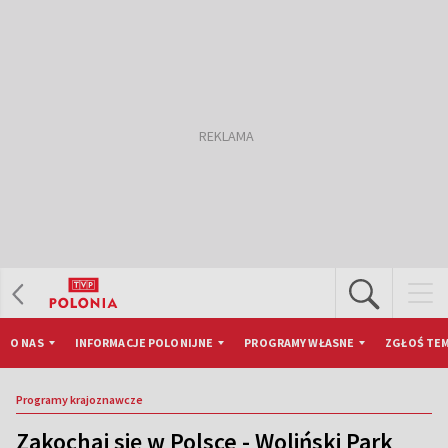
O NAS
INFORMACJE POLONIJNE
PROGRAMY WŁASNE
ZGŁOŚ TEM
Programy krajoznawcze
Zakochaj się w Polsce - Woliński Park