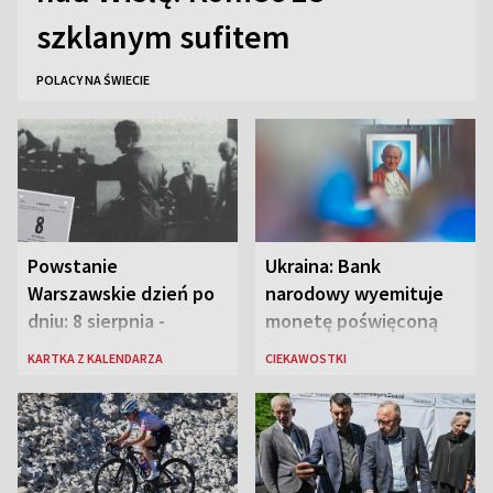
szklanym sufitem
POLACY NA ŚWIECIE
Powstanie
Ukraina: Bank
Warszawskie dzień po
narodowy wyemituje
dniu: 8 sierpnia -
monetę poświęconą
rozbrzmiewa radio
św. Janowi Pawłowi II
KARTKA Z KALENDARZA
CIEKAWOSTKI
„Błyskawica”, śmierć
„Antka Rozpylacza”