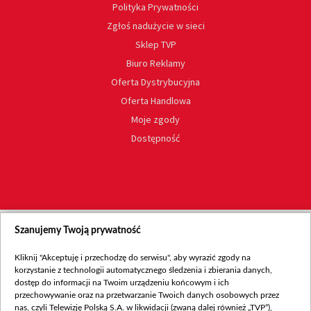
Polityka Prywatności
Zgłoś nadużycie w sieci
Sklep TVP
Biuro Reklamy
Oferta Dystrybucyjna
Oferta Handlowa
Moje zgody
Dostępność
Szanujemy Twoją prywatność
Kliknij "Akceptuję i przechodzę do serwisu", aby wyrazić zgody na
korzystanie z technologii automatycznego śledzenia i zbierania danych,
dostęp do informacji na Twoim urządzeniu końcowym i ich
przechowywanie oraz na przetwarzanie Twoich danych osobowych przez
nas, czyli Telewizję Polską S.A. w likwidacji (zwaną dalej również „TVP”),