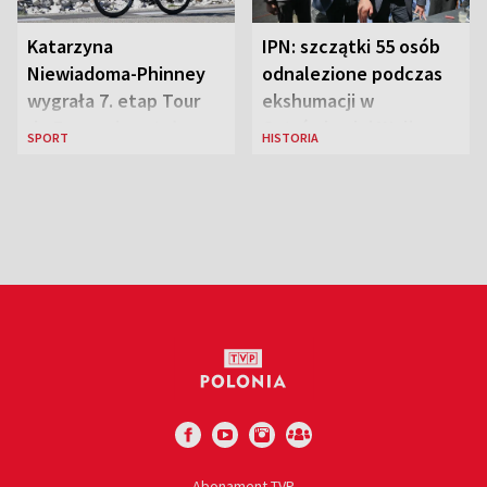
Katarzyna
IPN: szczątki 55 osób
Niewiadoma-Phinney
odnalezione podczas
wygrała 7. etap Tour
ekshumacji w
de France i została
Ostrówkach i Woli
SPORT
HISTORIA
liderką wyścigu
Ostrowieckiej
Abonament TVP