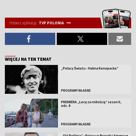
Pobierz aplikację
TVP POLONIA
WIĘCEJ NA TEN TEMAT
„Polacy Światu - Halina Konopacka”
PROGRAMY WŁASNE
PREMIERA „Lecę za miłością” sezon II,
odc. 6
PROGRAMY WŁASNE
„Olá Polônia” - Polacy w Brazylii i Ameryce