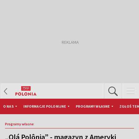
O NAS
INFORMACJE POLONIJNE
PROGRAMY WŁASNE
ZGŁOŚ TEM
Programy własne
„Olá Polônia” - magazyn z Ameryki