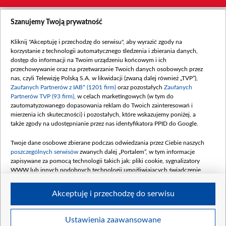
Szanujemy Twoją prywatność
Kliknij "Akceptuję i przechodzę do serwisu", aby wyrazić zgody na
korzystanie z technologii automatycznego śledzenia i zbierania danych,
dostęp do informacji na Twoim urządzeniu końcowym i ich
przechowywanie oraz na przetwarzanie Twoich danych osobowych przez
nas, czyli Telewizję Polską S.A. w likwidacji (zwaną dalej również „TVP”),
Zaufanych Partnerów z IAB* (1201 firm)
oraz pozostałych
Zaufanych
Partnerów TVP (93 firm)
, w celach marketingowych (w tym do
zautomatyzowanego dopasowania reklam do Twoich zainteresowań i
mierzenia ich skuteczności) i pozostałych, które wskazujemy poniżej, a
także zgody na udostępnianie przez nas identyfikatora PPID do Google.
Twoje dane osobowe zbierane podczas odwiedzania przez Ciebie naszych
poszczególnych serwisów
zwanych dalej „Portalem”, w tym informacje
zapisywane za pomocą technologii takich jak: pliki cookie, sygnalizatory
WWW lub innych podobnych technologii umożliwiających świadczenie
dopasowanych i bezpiecznych usług, personalizację treści oraz reklam,
udostępnianie funkcji mediów społecznościowych oraz analizowanie ruchu
Akceptuję i przechodzę do serwisu
w Internecie.
Twoje dane osobowe zbierane podczas odwiedzania przez Ciebie
Ustawienia zaawansowane
poszczególnych serwisów
na Portalu, takie jak adresy IP, identyfikatory