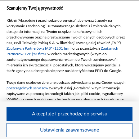
Szanujemy Twoją prywatność
Kliknij "Akceptuję i przechodzę do serwisu", aby wyrazić zgody na
korzystanie z technologii automatycznego śledzenia i zbierania danych,
dostęp do informacji na Twoim urządzeniu końcowym i ich
przechowywanie oraz na przetwarzanie Twoich danych osobowych przez
nas, czyli Telewizję Polską S.A. w likwidacji (zwaną dalej również „TVP”),
Zaufanych Partnerów z IAB* (1201 firm)
oraz pozostałych
Zaufanych
Partnerów TVP (93 firm)
, w celach marketingowych (w tym do
zautomatyzowanego dopasowania reklam do Twoich zainteresowań i
mierzenia ich skuteczności) i pozostałych, które wskazujemy poniżej, a
także zgody na udostępnianie przez nas identyfikatora PPID do Google.
Twoje dane osobowe zbierane podczas odwiedzania przez Ciebie naszych
poszczególnych serwisów
zwanych dalej „Portalem”, w tym informacje
zapisywane za pomocą technologii takich jak: pliki cookie, sygnalizatory
WWW lub innych podobnych technologii umożliwiających świadczenie
dopasowanych i bezpiecznych usług, personalizację treści oraz reklam,
udostępnianie funkcji mediów społecznościowych oraz analizowanie ruchu
Akceptuję i przechodzę do serwisu
w Internecie.
Twoje dane osobowe zbierane podczas odwiedzania przez Ciebie
Ustawienia zaawansowane
poszczególnych serwisów
na Portalu, takie jak adresy IP, identyfikatory
©2026 Telewizja Polska S. A. w likwidacji