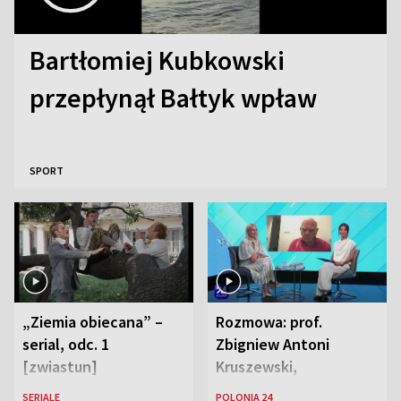
Bartłomiej Kubkowski
przepłynął Bałtyk wpław
SPORT
„Ziemia obiecana” –
Rozmowa: prof.
serial, odc. 1
Zbigniew Antoni
[zwiastun]
Kruszewski,
Powstaniec
SERIALE
POLONIA 24