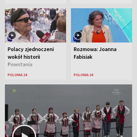
Warszawski oraz Aga
Zaryan, piosenkarka
Polacy zjednoczeni
Rozmowa: Joanna
wokół historii
Fabisiak
Powstania
Warszawskiego
POLONIA 24
POLONIA 24