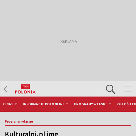
O NAS
INFORMACJE POLONIJNE
PROGRAMY WŁASNE
ZGŁOŚ TEM
Programy własne
Kulturalni.pl img