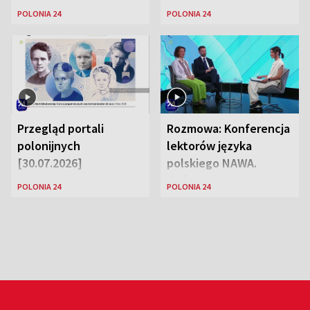
POLONIA 24
POLONIA 24
Przegląd portali
Rozmowa: Konferencja
polonijnych
lektorów języka
[30.07.2026]
polskiego NAWA.
Goście: dr Wojciech
POLONIA 24
POLONIA 24
Karczewski Gabriela
Urbańska-Legutko