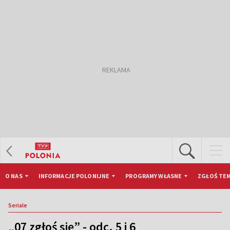
O NAS
INFORMACJE POLONIJNE
PROGRAMY WŁASNE
ZGŁOŚ TEM
Seriale
„07 zgłoś się” - odc. 5 i 6