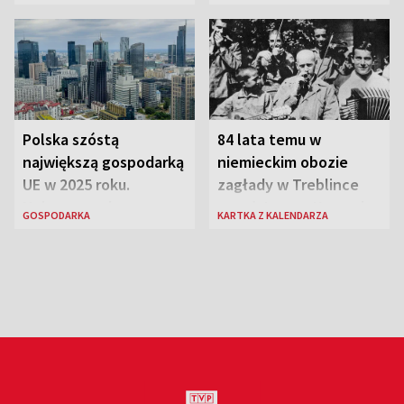
euro
Polska szóstą
84 lata temu w
największą gospodarką
niemieckim obozie
UE w 2025 roku.
zagłady w Treblince
Najnowsze dane
zmarł Janusz Korczak
GOSPODARKA
KARTKA Z KALENDARZA
Eurostatu