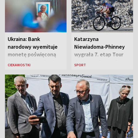
„Antka Rozpylacza”
Ukraina: Bank
Katarzyna
narodowy wyemituje
Niewiadoma-Phinney
monetę poświęconą
wygrała 7. etap Tour
św. Janowi Pawłowi II
de France i została
CIEKAWOSTKI
SPORT
liderką wyścigu