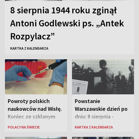
8 sierpnia 1944 roku zginął
Antoni Godlewski ps. „Antek
Rozpylacz”
KARTKA Z KALENDARZA
Powroty polskich
Powstanie
naukowców nad Wisłę.
Warszawskie dzień po
Koniec ze szklanym
dniu: 8 sierpnia -
sufitem
rozbrzmiewa radio
POLACY NA ŚWIECIE
KARTKA Z KALENDARZA
„Błyskawica”, śmierć