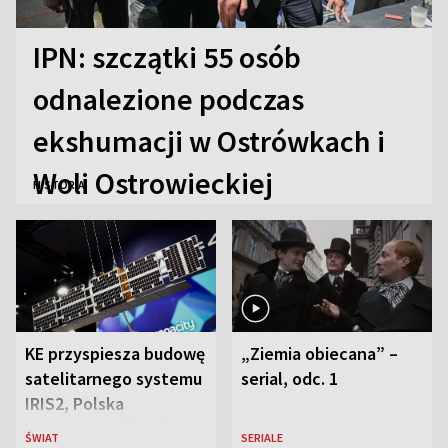
IPN: szczątki 55 osób
odnalezione podczas
ekshumacji w Ostrówkach i
Woli Ostrowieckiej
HISTORIA
KE przyspiesza budowę
„Ziemia obiecana” –
satelitarnego systemu
serial, odc. 1
IRIS2, Polska
przeznaczy 656 mln
ŚWIAT
SERIALE