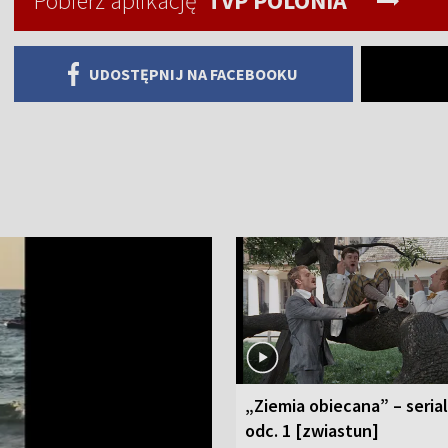
Pobierz aplikację
TVP POLONIA
UDOSTĘPNIJ NA FACEBOOKU
„Ziemia obiecana” – serial
odc. 1 [zwiastun]