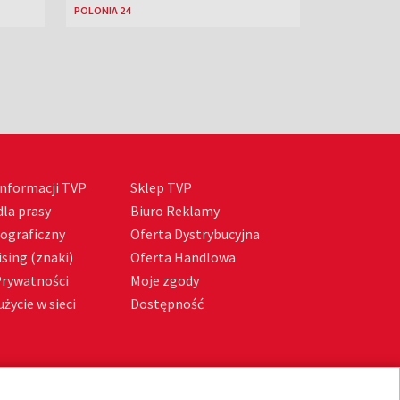
POLONIA 24
nformacji TVP
Sklep TVP
la prasy
Biuro Reklamy
tograficzny
Oferta Dystrybucyjna
sing (znaki)
Oferta Handlowa
Prywatności
Moje zgody
życie w sieci
Dostępność