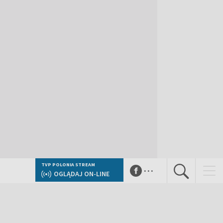
...
TVP POLONIA STREAM
OGLĄDAJ ON-LINE