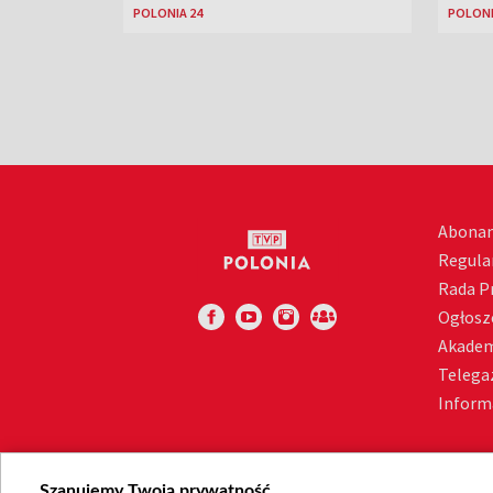
POLONIA 24
POLONI
Abona
Regula
Rada 
Ogłosz
Akadem
Telega
Inform
Szanujemy Twoją prywatność