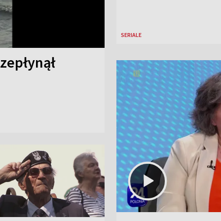
SERIALE
rzepłynął