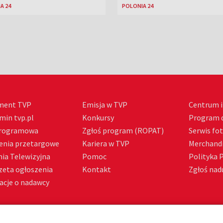
A 24
POLONIA 24
ment TVP
Emisja w TVP
Centrum i
min tvp.pl
Konkursy
Program d
Programowa
Zgłoś program (ROPAT)
Serwis fo
enia przetargowe
Kariera w TVP
Merchandi
ia Telewizyjna
Pomoc
Polityka 
zeta ogłoszenia
Kontakt
Zgłoś nadu
acje o nadawcy