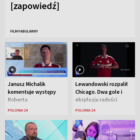
[zapowiedź]
FILM FABULARNY
Janusz Michalik
Lewandowski rozpalił
komentuje występy
Chicago. Dwa gole i
Roberta
eksplozja radości
Lewandowskiego w
wśród Polonii
POLONIA 24
POLONIA 24
Stanach
Zjednoczonych