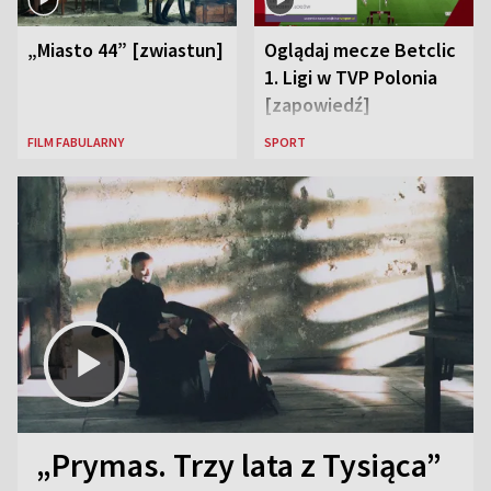
„Miasto 44” [zwiastun]
Oglądaj mecze Betclic
1. Ligi w TVP Polonia
[zapowiedź]
FILM FABULARNY
SPORT
„Prymas. Trzy lata z Tysiąca”