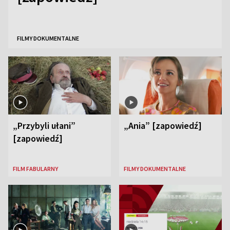
FILMY DOKUMENTALNE
„Przybyli ułani”
„Ania” [zapowiedź]
[zapowiedź]
FILM FABULARNY
FILMY DOKUMENTALNE