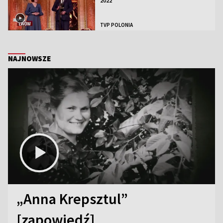
2022
TVP POLONIA
NAJNOWSZE
„Anna Krepsztul”
[zapowiedź]