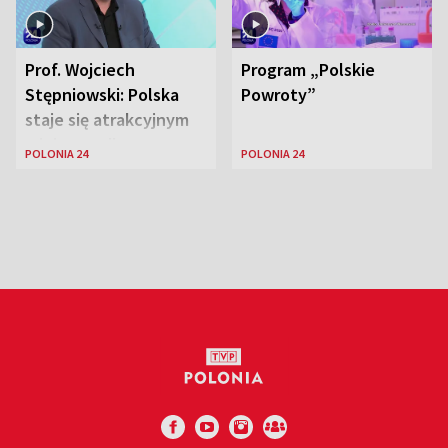
Prof. Wojciech
Program „Polskie
Stępniowski: Polska
Powroty”
staje się atrakcyjnym
miejscem dla
POLONIA 24
POLONIA 24
naukowców