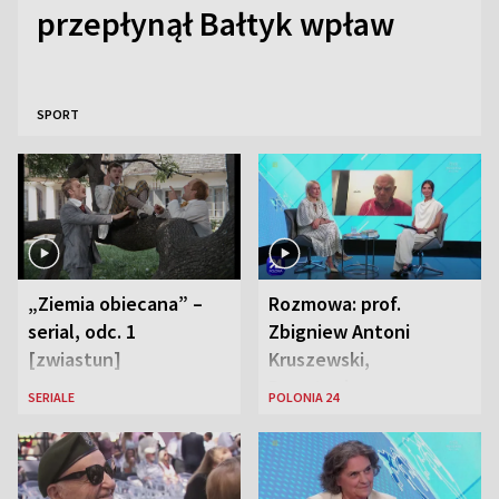
przepłynął Bałtyk wpław
SPORT
„Ziemia obiecana” –
Rozmowa: prof.
serial, odc. 1
Zbigniew Antoni
[zwiastun]
Kruszewski,
Powstaniec
SERIALE
POLONIA 24
Warszawski oraz Aga
Zaryan, piosenkarka