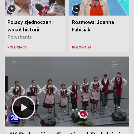
Polacy zjednoczeni
Rozmowa: Joanna
wokół historii
Fabisiak
Powstania
Warszawskiego
POLONIA 24
POLONIA 24