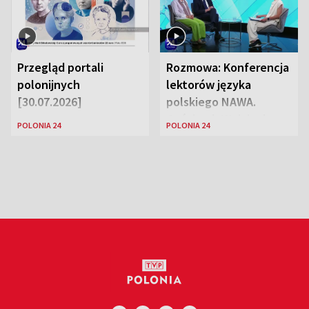
Przegląd portali
Rozmowa: Konferencja
polonijnych
lektorów języka
[30.07.2026]
polskiego NAWA.
Goście: dr Wojciech
POLONIA 24
POLONIA 24
Karczewski Gabriela
Urbańska-Legutko