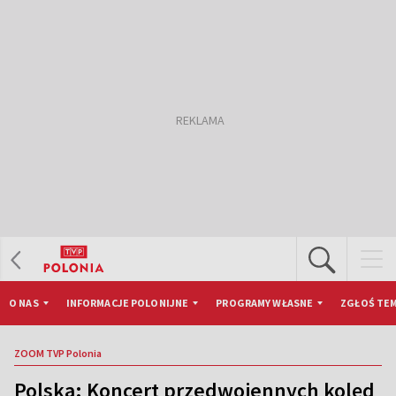
O NAS
INFORMACJE POLONIJNE
PROGRAMY WŁASNE
ZGŁOŚ TEM
ZOOM TVP Polonia
Polska: Koncert przedwojennych kolęd