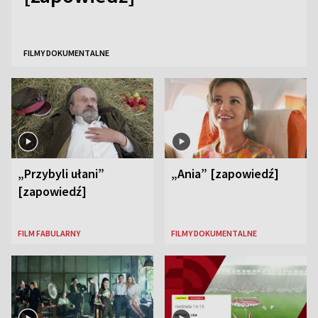
FILMY DOKUMENTALNE
„Przybyli ułani”
„Ania” [zapowiedź]
[zapowiedź]
FILM FABULARNY
FILMY DOKUMENTALNE