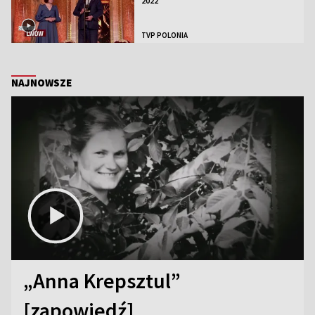
2022
TVP POLONIA
NAJNOWSZE
„Anna Krepsztul”
[zapowiedź]