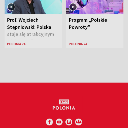
Prof. Wojciech
Program „Polskie
Stępniowski: Polska
Powroty”
staje się atrakcyjnym
miejscem dla
POLONIA 24
POLONIA 24
naukowców