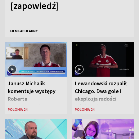
[zapowiedź]
FILM FABULARNY
Janusz Michalik
Lewandowski rozpalił
komentuje występy
Chicago. Dwa gole i
Roberta
eksplozja radości
Lewandowskiego w
wśród Polonii
POLONIA 24
POLONIA 24
Stanach
Zjednoczonych