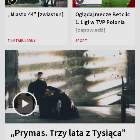
„Miasto 44” [zwiastun]
Oglądaj mecze Betclic
1. Ligi w TVP Polonia
[zapowiedź]
FILM FABULARNY
SPORT
„Prymas. Trzy lata z Tysiąca”