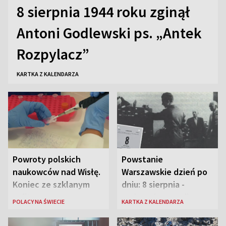
8 sierpnia 1944 roku zginął
Antoni Godlewski ps. „Antek
Rozpylacz”
KARTKA Z KALENDARZA
Powroty polskich
Powstanie
naukowców nad Wisłę.
Warszawskie dzień po
Koniec ze szklanym
dniu: 8 sierpnia -
sufitem
rozbrzmiewa radio
POLACY NA ŚWIECIE
KARTKA Z KALENDARZA
„Błyskawica”, śmierć
„Antka Rozpylacza”