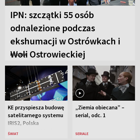
IPN: szczątki 55 osób
odnalezione podczas
ekshumacji w Ostrówkach i
Woli Ostrowieckiej
HISTORIA
KE przyspiesza budowę
„Ziemia obiecana” –
satelitarnego systemu
serial, odc. 1
IRIS2, Polska
przeznaczy 656 mln
ŚWIAT
SERIALE
euro