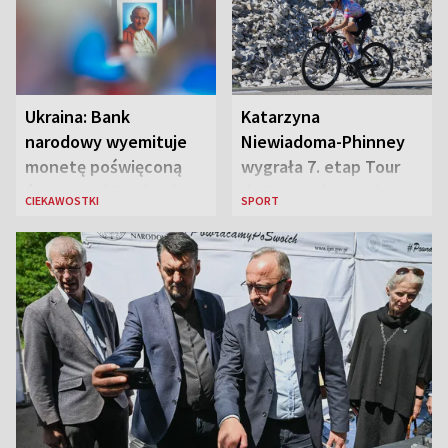
Ukraina: Bank
Katarzyna
narodowy wyemituje
Niewiadoma-Phinney
monetę poświęconą
wygrała 7. etap Tour
św. Janowi Pawłowi II
de France i została
CIEKAWOSTKI
SPORT
liderką wyścigu