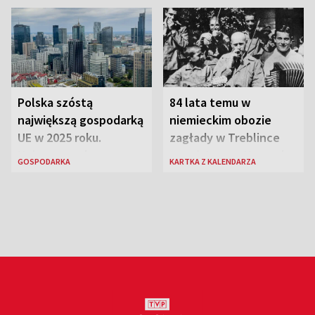
Polska szóstą
84 lata temu w
największą gospodarką
niemieckim obozie
UE w 2025 roku.
zagłady w Treblince
Najnowsze dane
zmarł Janusz Korczak
GOSPODARKA
KARTKA Z KALENDARZA
Eurostatu