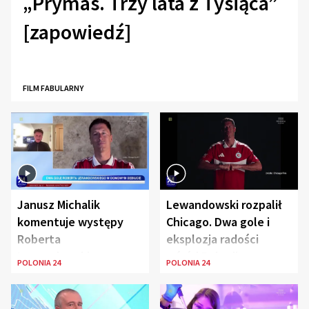
„Prymas. Trzy lata z Tysiąca”
[zapowiedź]
FILM FABULARNY
Janusz Michalik
Lewandowski rozpalił
komentuje występy
Chicago. Dwa gole i
Roberta
eksplozja radości
Lewandowskiego w
wśród Polonii
POLONIA 24
POLONIA 24
Stanach
Zjednoczonych