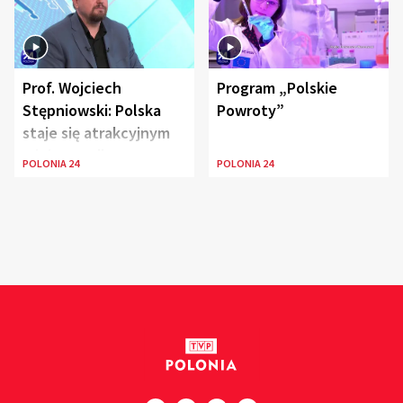
Prof. Wojciech
Program „Polskie
Stępniowski: Polska
Powroty”
staje się atrakcyjnym
miejscem dla
POLONIA 24
POLONIA 24
naukowców