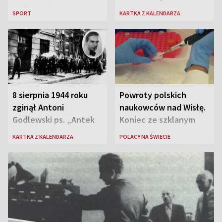
do ćwierćfinału
SPORT
KARTKA Z KALENDARZA
8 sierpnia 1944 roku
Powroty polskich
zginął Antoni
naukowców nad Wisłę.
Godlewski ps. „Antek
Koniec ze szklanym
Rozpylacz”
sufitem
KARTKA Z KALENDARZA
POLACY NA ŚWIECIE