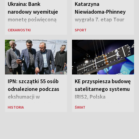
Ukraina: Bank
Katarzyna
narodowy wyemituje
Niewiadoma-Phinney
monetę poświęconą
wygrała 7. etap Tour
św. Janowi Pawłowi II
de France i została
CIEKAWOSTKI
SPORT
liderką wyścigu
IPN: szczątki 55 osób
KE przyspiesza budowę
odnalezione podczas
satelitarnego systemu
ekshumacji w
IRIS2, Polska
Ostrówkach i Woli
przeznaczy 656 mln
HISTORIA
ŚWIAT
Ostrowieckiej
euro