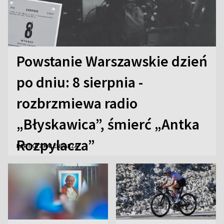
Powstanie Warszawskie dzień
po dniu: 8 sierpnia -
rozbrzmiewa radio
„Błyskawica”, śmierć „Antka
Rozpylacza”
KARTKA Z KALENDARZA