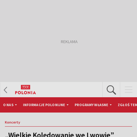
O NAS
INFORMACJE POLONIJNE
PROGRAMY WŁASNE
ZGŁOŚ TEM
Koncerty
„Wielkie Kolędowanie we Lwowie”