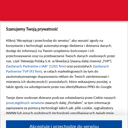
Szanujemy Twoją prywatność
Kliknij "Akceptuję i przechodzę do serwisu", aby wyrazić zgody na
korzystanie z technologii automatycznego śledzenia i zbierania danych,
dostęp do informacji na Twoim urządzeniu końcowym i ich
przechowywanie oraz na przetwarzanie Twoich danych osobowych przez
nas, czyli Telewizję Polską S.A. w likwidacji (zwaną dalej również „TVP”),
Zaufanych Partnerów z IAB* (1201 firm)
oraz pozostałych
Zaufanych
Partnerów TVP (93 firm)
, w celach marketingowych (w tym do
zautomatyzowanego dopasowania reklam do Twoich zainteresowań i
mierzenia ich skuteczności) i pozostałych, które wskazujemy poniżej, a
także zgody na udostępnianie przez nas identyfikatora PPID do Google.
Twoje dane osobowe zbierane podczas odwiedzania przez Ciebie naszych
poszczególnych serwisów
zwanych dalej „Portalem”, w tym informacje
zapisywane za pomocą technologii takich jak: pliki cookie, sygnalizatory
WWW lub innych podobnych technologii umożliwiających świadczenie
dopasowanych i bezpiecznych usług, personalizację treści oraz reklam,
udostępnianie funkcji mediów społecznościowych oraz analizowanie ruchu
Akceptuję i przechodzę do serwisu