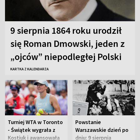
9 sierpnia 1864 roku urodził
się Roman Dmowski, jeden z
„ojców” niepodległej Polski
KARTKA Z KALENDARZA
Turniej WTA w Toronto
Powstanie
- Świątek wygrała z
Warszawskie dzień po
Kostiuk i awansowała
dniu: 9 sierpnia