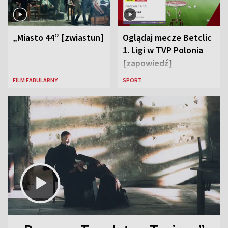
„Miasto 44” [zwiastun]
Oglądaj mecze Betclic
1. Ligi w TVP Polonia
[zapowiedź]
FILM FABULARNY
SPORT