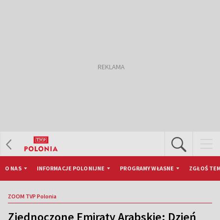
O NAS
INFORMACJE POLONIJNE
PROGRAMY WŁASNE
ZGŁOŚ TEM
ZOOM TVP Polonia
Zjednoczone Emiraty Arabskie: Dzień