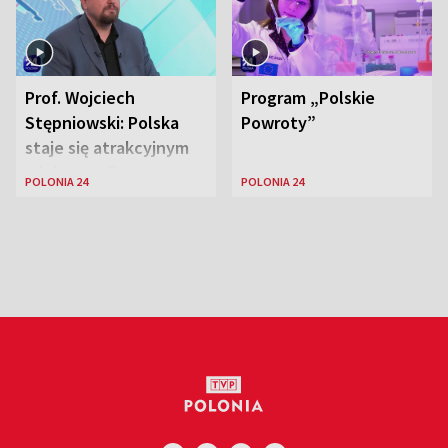
Prof. Wojciech
Program „Polskie
Stępniowski: Polska
Powroty”
staje się atrakcyjnym
miejscem dla
POLONIA 24
POLONIA 24
naukowców