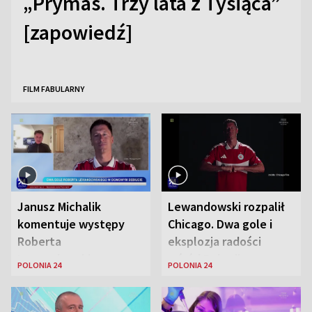
„Prymas. Trzy lata z Tysiąca”
[zapowiedź]
FILM FABULARNY
Janusz Michalik
Lewandowski rozpalił
komentuje występy
Chicago. Dwa gole i
Roberta
eksplozja radości
Lewandowskiego w
wśród Polonii
POLONIA 24
POLONIA 24
Stanach
Zjednoczonych