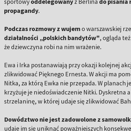
sportowy
oddelegowany
z Berlina
do pisania 
propagandy
.
Podczas rozmowy z wujem
o warszawskiej rz
działalności „polskich bandytów"
, ogląda te
że dziewczyna robi na nim wrażenie.
Ewa i Irka postanawiają przy okazji kolejnej a
zlikwidować Pięknego Ernesta. W akcji ma pom
Nitka, za którą Ewka nie przepada. W planach je
krzyżuje je niedoświadczenie Nitki. Dyskretna a
strzelaninę, w której udaje się zlikwidować Ba
Dowództwo nie jest zadowolone z samowolk
udaje im się uniknąć poważniejszych konsekwen