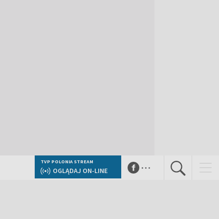
...
TVP POLONIA STREAM
OGLĄDAJ ON-LINE