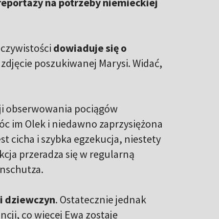
reportaży na potrzeby niemieckiej
eczywistości
dowiaduje się o
ż zdjęcie poszukiwanej Marysi. Widać,
kcji obserwowania pociągów
óc im Olek i niedawno zaprzysiężona
st cicha i szybka egzekucja, niestety
kcja przeradza się w regularną
hnschutza.
i dziewczyn
. Ostatecznie jednak
cji, co więcej Ewa zostaje