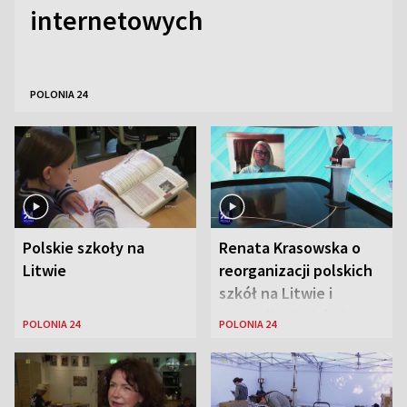
internetowych
POLONIA 24
Polskie szkoły na
Renata Krasowska o
Litwie
reorganizacji polskich
szkół na Litwie i
sytuacji w Połukniu
POLONIA 24
POLONIA 24