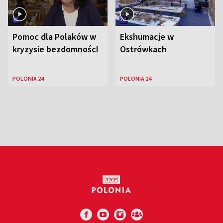
Pomoc dla Polaków w
Ekshumacje w
kryzysie bezdomnoścI
Ostrówkach
POLONIA 24
POLONIA 24