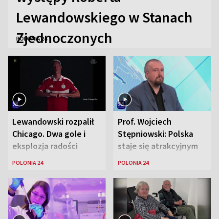
Lewandowskiego w Stanach
Zjednoczonych
POLONIA 24
Lewandowski rozpalił
Prof. Wojciech
Chicago. Dwa gole i
Stępniowski: Polska
eksplozja radości
staje się atrakcyjnym
wśród Polonii
miejscem dla
POLONIA 24
POLONIA 24
naukowców