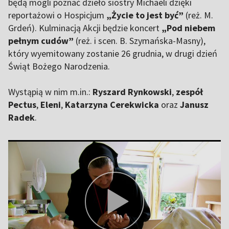
będą mogli poznać dzieło siostry Michaeli dzięki
reportażowi o Hospicjum
„Życie to jest być”
(reż. M.
Grdeń). Kulminacją Akcji będzie koncert
„Pod niebem
pełnym cudów”
(reż. i scen. B. Szymańska-Masny),
który wyemitowany zostanie 26 grudnia, w drugi dzień
Świąt Bożego Narodzenia.
Wystąpią w nim m.in.:
Ryszard Rynkowski
,
zespół
Pectus
,
Eleni
,
Katarzyna Cerekwicka
oraz
Janusz
Radek
.