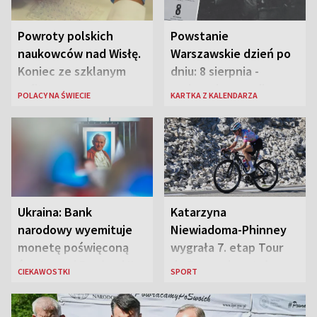
Powroty polskich
Powstanie
naukowców nad Wisłę.
Warszawskie dzień po
Koniec ze szklanym
dniu: 8 sierpnia -
sufitem
rozbrzmiewa radio
POLACY NA ŚWIECIE
KARTKA Z KALENDARZA
„Błyskawica”, śmierć
„Antka Rozpylacza”
Ukraina: Bank
Katarzyna
narodowy wyemituje
Niewiadoma-Phinney
monetę poświęconą
wygrała 7. etap Tour
św. Janowi Pawłowi II
de France i została
CIEKAWOSTKI
SPORT
liderką wyścigu