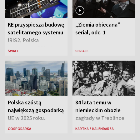
KE przyspiesza budowę
„Ziemia obiecana” –
satelitarnego systemu
serial, odc. 1
IRIS2, Polska
przeznaczy 656 mln
ŚWIAT
SERIALE
euro
Polska szóstą
84 lata temu w
największą gospodarką
niemieckim obozie
UE w 2025 roku.
zagłady w Treblince
Najnowsze dane
zmarł Janusz Korczak
GOSPODARKA
KARTKA Z KALENDARZA
Eurostatu