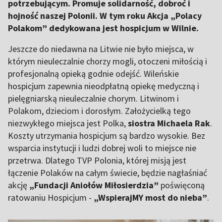
potrzebującym. Promuje solidarność, dobroć i
hojność naszej Polonii. W tym roku Akcja „Polacy
Polakom” dedykowana jest hospicjum w Wilnie.
Jeszcze do niedawna na Litwie nie było miejsca, w
którym nieuleczalnie chorzy mogli, otoczeni miłością i
profesjonalną opieką godnie odejść. Wileńskie
hospicjum zapewnia nieodpłatną opiekę medyczną i
pielęgniarską nieuleczalnie chorym. Litwinom i
Polakom, dzieciom i dorosłym. Założycielką tego
niezwykłego miejsca jest Polka,
siostra Michaela Rak
.
Koszty utrzymania hospicjum są bardzo wysokie. Bez
wsparcia instytucji i ludzi dobrej woli to miejsce nie
przetrwa. Dlatego TVP Polonia, której misją jest
łączenie Polaków na całym świecie, będzie nagłaśniać
akcję
„Fundacji Aniołów Miłosierdzia”
poświęconą
ratowaniu Hospicjum -
„WspierajMY most do nieba”
.