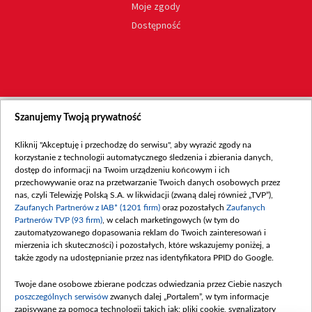
Moje zgody
Dostępność
Szanujemy Twoją prywatność
Kliknij "Akceptuję i przechodzę do serwisu", aby wyrazić zgody na
korzystanie z technologii automatycznego śledzenia i zbierania danych,
dostęp do informacji na Twoim urządzeniu końcowym i ich
przechowywanie oraz na przetwarzanie Twoich danych osobowych przez
nas, czyli Telewizję Polską S.A. w likwidacji (zwaną dalej również „TVP”),
Zaufanych Partnerów z IAB* (1201 firm)
oraz pozostałych
Zaufanych
Partnerów TVP (93 firm)
, w celach marketingowych (w tym do
zautomatyzowanego dopasowania reklam do Twoich zainteresowań i
mierzenia ich skuteczności) i pozostałych, które wskazujemy poniżej, a
także zgody na udostępnianie przez nas identyfikatora PPID do Google.
Twoje dane osobowe zbierane podczas odwiedzania przez Ciebie naszych
poszczególnych serwisów
zwanych dalej „Portalem”, w tym informacje
zapisywane za pomocą technologii takich jak: pliki cookie, sygnalizatory