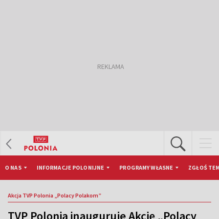
O NAS
INFORMACJE POLONIJNE
PROGRAMY WŁASNE
ZGŁOŚ TEM
Akcja TVP Polonia „Polacy Polakom”
TVP Polonia inauguruje Akcję „Polacy