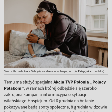
Siostra Michaela Rak z Gabrysią - ambasadorką hospicjum. (fot Patrycja Łaczmańska)
Temu ma służyć specjalna
Akcja TVP Polonia
„Polacy
Polakom”
, w ramach której odbędzie się szeroko
zakrojona kampania informacyjna o sytuacji
wileńskiego Hospicjum. Od 6 grudnia na Antenie
pokazywane będą spoty społeczne, 8 grudnia widzowie