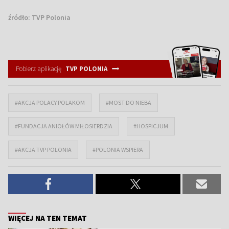
źródło:
TVP Polonia
Pobierz aplikację
TVP POLONIA
#AKCJA POLACY POLAKOM
#MOST DO NIEBA
#FUNDACJA ANIOŁÓW MIŁOSIERDZIA
#HOSPICJUM
#AKCJA TVP POLONIA
#POLONIA WSPIERA
WIĘCEJ NA TEN TEMAT