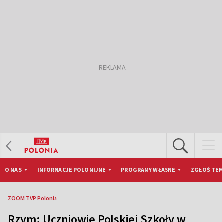
O NAS
INFORMACJE POLONIJNE
PROGRAMY WŁASNE
ZGŁOŚ TEM
ZOOM TVP Polonia
Rzym: Uczniowie Polskiej Szkoły w