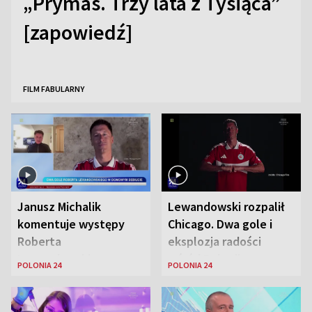
„Prymas. Trzy lata z Tysiąca”
[zapowiedź]
FILM FABULARNY
Janusz Michalik
Lewandowski rozpalił
komentuje występy
Chicago. Dwa gole i
Roberta
eksplozja radości
Lewandowskiego w
wśród Polonii
POLONIA 24
POLONIA 24
Stanach
Zjednoczonych