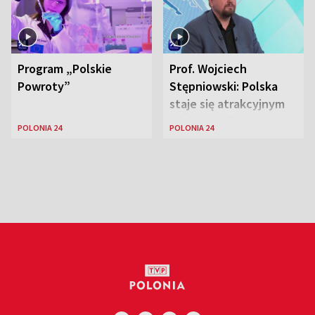
Program „Polskie
Prof. Wojciech
Powroty”
Stępniowski: Polska
staje się atrakcyjnym
miejscem dla
POLONIA 24
POLONIA 24
naukowców