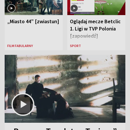
„Miasto 44” [zwiastun]
Oglądaj mecze Betclic
1. Ligi w TVP Polonia
[zapowiedź]
FILM FABULARNY
SPORT