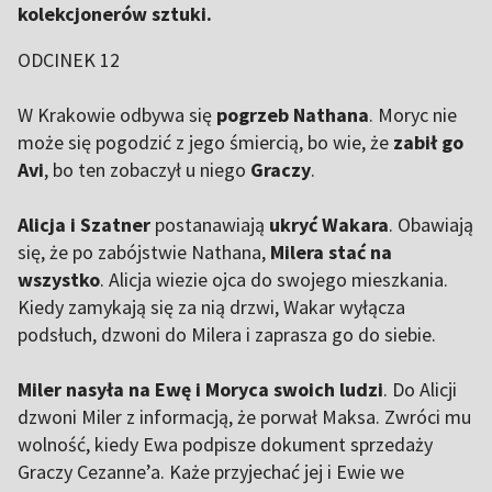
kolekcjonerów sztuki.
ODCINEK 12
W Krakowie odbywa się
pogrzeb Nathana
. Moryc nie
może się pogodzić z jego śmiercią, bo wie, że
zabił go
Avi
, bo ten zobaczył u niego
Graczy
.
Alicja i Szatner
postanawiają
ukryć Wakara
. Obawiają
się, że po zabójstwie Nathana,
Milera stać na
wszystko
. Alicja wiezie ojca do swojego mieszkania.
Kiedy zamykają się za nią drzwi, Wakar wyłącza
podsłuch, dzwoni do Milera i zaprasza go do siebie.
Miler nasyła na Ewę i Moryca swoich ludzi
. Do Alicji
dzwoni Miler z informacją, że porwał Maksa. Zwróci mu
wolność, kiedy Ewa podpisze dokument sprzedaży
Graczy Cezanne’a. Każe przyjechać jej i Ewie we