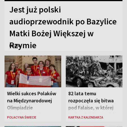
Jest już polski
audioprzewodnik po Bazylice
Matki Bożej Większej w
Rzymie
RELIGIA
Wielki sukces Polaków
82 lata temu
na Międzynarodowej
rozpoczęła się bitwa
Olimpiadzie
pod Falaise, w której
Lingwistycznej
brała udział 1. Dywizja
POLACY NA ŚWIECIE
KARTKA Z KALENDARZA
Pancerna gen. Maczka