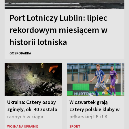
Port Lotniczy Lublin: lipiec
rekordowym miesiącem w
historii lotniska
GOSPODARKA
Ukraina: Cztery osoby
W czwartek grają
zginęły, ok. 40 zostało
cztery polskie kluby w
rannych w ciągu
piłkarskiej LE i LK
ostatniej doby w
WOJNA NA UKRAINIE
SPORT