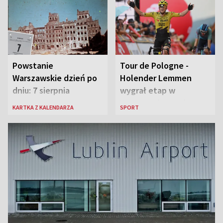
Powstanie
Tour de Pologne -
Warszawskie dzień po
Holender Lemmen
dniu: 7 sierpnia
wygrał etap w
Karpaczu i został
KARTKA Z KALENDARZA
SPORT
liderem