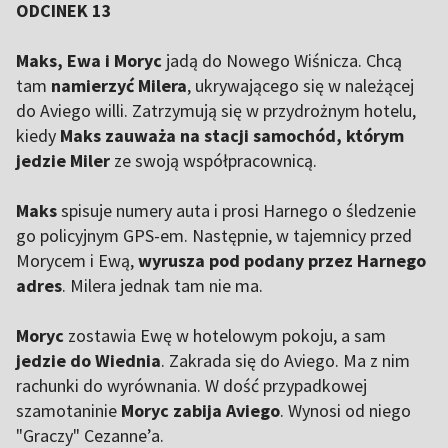
ODCINEK 13
Maks, Ewa i Moryc
jadą do Nowego Wiśnicza. Chcą
tam
namierzyć Milera
, ukrywającego się w należącej
do Aviego willi. Zatrzymują się w przydrożnym hotelu,
kiedy
Maks zauważa na stacji samochód, którym
jedzie Miler
ze swoją współpracownicą.
Maks
spisuje numery auta i prosi Harnego o śledzenie
go policyjnym GPS-em. Następnie, w tajemnicy przed
Morycem i Ewą,
wyrusza pod podany przez Harnego
adres
. Milera jednak tam nie ma.
Moryc
zostawia Ewę w hotelowym pokoju, a sam
jedzie do Wiednia
. Zakrada się do Aviego. Ma z nim
rachunki do wyrównania. W dość przypadkowej
szamotaninie
Moryc zabija Aviego
. Wynosi od niego
"Graczy" Cezanne’a.