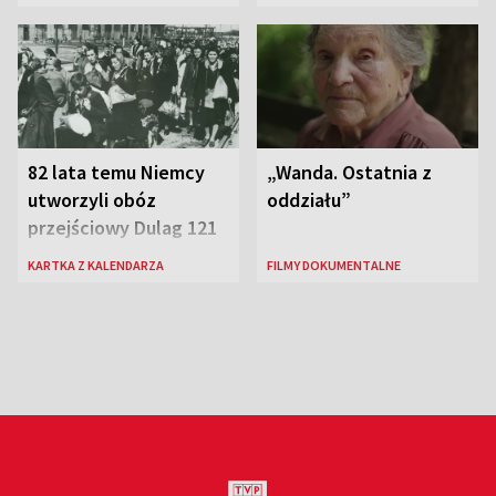
rosyjskich atakach
82 lata temu Niemcy
„Wanda. Ostatnia z
utworzyli obóz
oddziału”
przejściowy Dulag 121
KARTKA Z KALENDARZA
FILMY DOKUMENTALNE