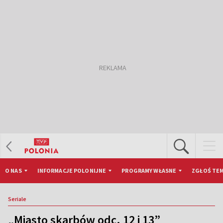
O NAS
INFORMACJE POLONIJNE
PROGRAMY WŁASNE
ZGŁOŚ TEM
Seriale
„Miasto skarbów odc. 12 i 13”