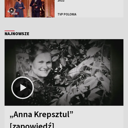
2022
TVP POLONIA
NAJNOWSZE
„Anna Krepsztul”
[zapowiedź]