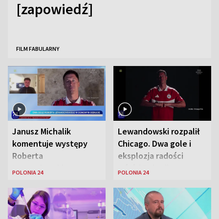
[zapowiedź]
FILM FABULARNY
Janusz Michalik
Lewandowski rozpalił
komentuje występy
Chicago. Dwa gole i
Roberta
eksplozja radości
Lewandowskiego w
wśród Polonii
POLONIA 24
POLONIA 24
Stanach
Zjednoczonych