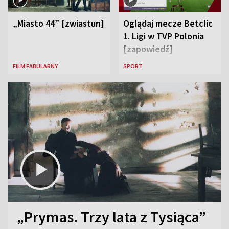
„Miasto 44” [zwiastun]
Oglądaj mecze Betclic
1. Ligi w TVP Polonia
[zapowiedź]
FILM FABULARNY
SPORT
„Prymas. Trzy lata z Tysiąca”