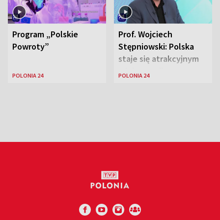
Program „Polskie
Prof. Wojciech
Powroty”
Stępniowski: Polska
staje się atrakcyjnym
miejscem dla
POLONIA 24
POLONIA 24
naukowców