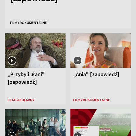
FILMY DOKUMENTALNE
„Przybyli ułani”
„Ania” [zapowiedź]
[zapowiedź]
FILM FABULARNY
FILMY DOKUMENTALNE