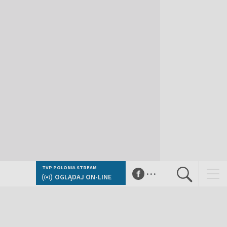
...
TVP POLONIA STREAM
OGLĄDAJ ON-LINE