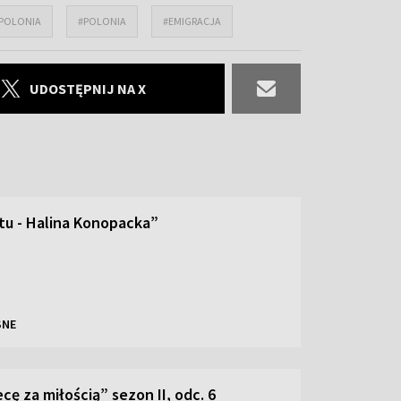
 POLONIA
#POLONIA
#EMIGRACJA
UDOSTĘPNIJ NA X
tu - Halina Konopacka”
SNE
ę za miłością” sezon II, odc. 6