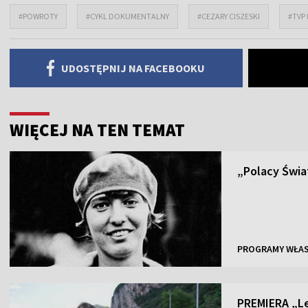
#POWROTY
#CYKL DOKUMENTALNY
#CEZARY CISZESKI
#TVP
UDOSTĘPNIJ NA FACEBOOKU
WIĘCEJ NA TEN TEMAT
„Polacy Świa
PROGRAMY WŁA
PREMIERA „Lec