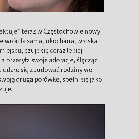
jektuje” teraz w Częstochowie nowy
nie wróciła sama, ukochana, włoska
jscu, czuje się coraz lepiej.
a przesyła swoje adoracje, ślęcząc
 udało się zbudować rodziny we
woją drugą połówkę, spełni się jako
zuje.