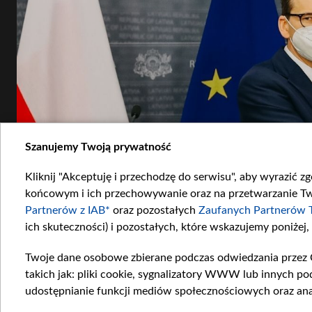
Szanujemy Twoją prywatność
Kliknij "Akceptuję i przechodzę do serwisu", aby wyrazić z
końcowym i ich przechowywanie oraz na przetwarzanie Twoi
Partnerów z IAB*
oraz pozostałych
Zaufanych Partnerów 
ich skuteczności) i pozostałych, które wskazujemy poniżej,
Twoje dane osobowe zbierane podczas odwiedzania przez 
takich jak: pliki cookie, sygnalizatory WWW lub innych po
udostępnianie funkcji mediów społecznościowych oraz ana
Premier Mateusz Morawiecki i premier Łotwy, fot. KPRM