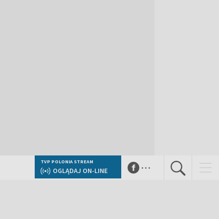
...
TVP POLONIA STREAM
OGLĄDAJ ON-LINE