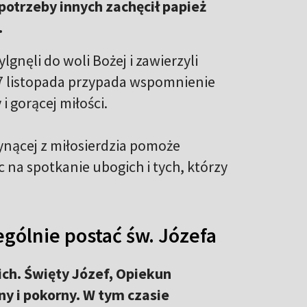
potrzeby innych zachęcił papież
.
lgnęli do woli Bożej i zawierzyli
17 listopada przypada wspomnienie
 i gorącej miłości.
łynącej z miłosierdzia pomoże
na spotkanie ubogich i tych, którzy
gólnie postać św. Józefa
ch. Święty Józef, Opiekun
ny i pokorny. W tym czasie