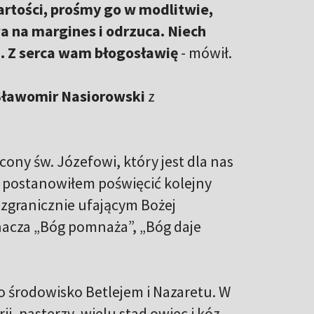
artości, prośmy go w modlitwie,
a na margines i odrzuca. Niech
. Z serca wam błogosławię
- mówił.
Sławomir Nasiorowski
z
cony św. Józefowi, który jest dla nas
postanowiłem poświęcić kolejny
ezgranicznie ufającym Bożej
nacza „Bóg pomnaża”, „Bóg daje
to środowisko Betlejem i Nazaretu. W
ii, pasterzy, wielu stad owiec i kóz.