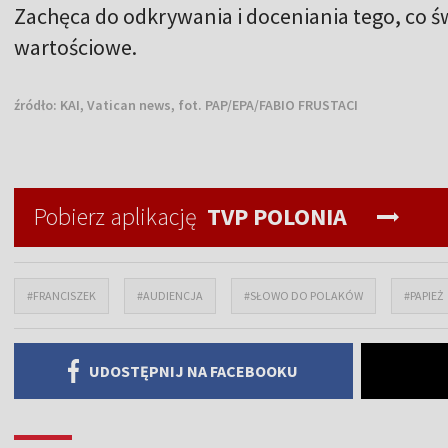
Zachęca do odkrywania i doceniania tego, co świ
wartościowe.
źródło:
KAI, Vatican news, fot. PAP/EPA/FABIO FRUSTACI
Pobierz aplikację
TVP POLONIA
#FRANCISZEK
#AUDIENCJA
#SŁOWO DO POLAKÓW
#PAPIEŻ
UDOSTĘPNIJ NA FACEBOOKU