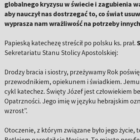
globalnego kryzysu w świecie i zagubienia w
aby nauczył nas dostrzegać to, co świat usuw
wyprasza nam wrażliwość na potrzeby innych
Papieską katechezę streścił po polsku ks. prał.
Sekretariatu Stanu Stolicy Apostolskiej:
Drodzy bracia i siostry, przeżywamy Rok poświę
przewodnikiem, opiekunem i świadkiem. Jemu 
cykl katechez. Święty Józef jest człowiekiem b
Opatrzności. Jego imię w języku hebrajskim oz
wzrost”.
Otoczenie, z którym związane było jego życie, 
Betlejem narodził się Mesjasz. To miasto peryfer