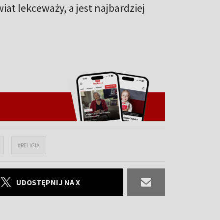
at lekceważy, a jest najbardziej
#RELIGIA
UDOSTĘPNIJ NA X