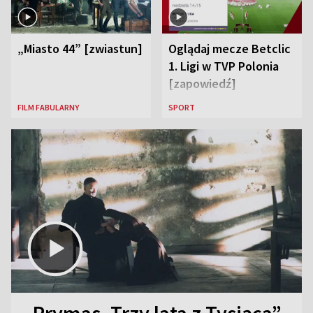
„Miasto 44” [zwiastun]
Oglądaj mecze Betclic
1. Ligi w TVP Polonia
[zapowiedź]
FILM FABULARNY
SPORT