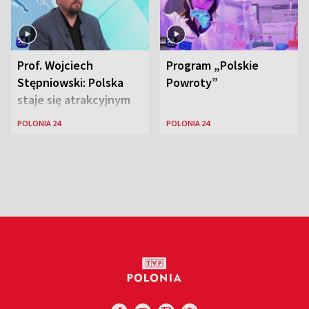
Prof. Wojciech
Program „Polskie
Stępniowski: Polska
Powroty”
staje się atrakcyjnym
miejscem dla
POLONIA 24
POLONIA 24
naukowców