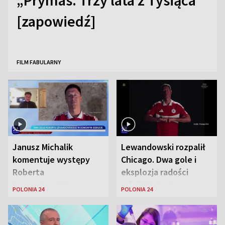
„Prymas. Trzy lata z Tysiąca”
[zapowiedź]
FILM FABULARNY
Janusz Michalik
Lewandowski rozpalił
komentuje występy
Chicago. Dwa gole i
Roberta
eksplozja radości
Lewandowskiego w
wśród Polonii
POLONIA 24
POLONIA 24
Stanach
Zjednoczonych