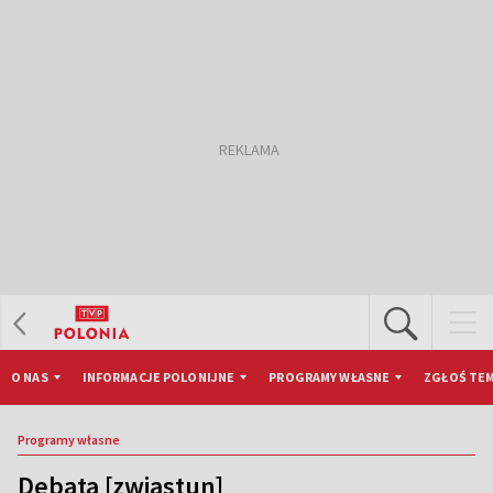
O NAS
INFORMACJE POLONIJNE
PROGRAMY WŁASNE
ZGŁOŚ TEM
Programy własne
Debata [zwiastun]