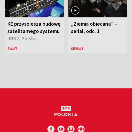
KE przyspiesza budowę
„Ziemia obiecana” –
satelitarnego systemu
serial, odc. 1
IRIS2, Polska
przeznaczy 656 mln
ŚWIAT
SERIALE
euro