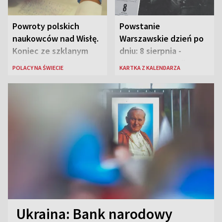
Powroty polskich
Powstanie
naukowców nad Wisłę.
Warszawskie dzień po
Koniec ze szklanym
dniu: 8 sierpnia -
sufitem
rozbrzmiewa radio
POLACY NA ŚWIECIE
KARTKA Z KALENDARZA
„Błyskawica”, śmierć
„Antka Rozpylacza”
Ukraina: Bank narodowy