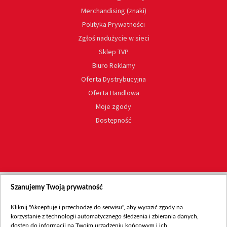
Merchandising (znaki)
Polityka Prywatności
Zgłoś nadużycie w sieci
Sklep TVP
Biuro Reklamy
Oferta Dystrybucyjna
Oferta Handlowa
Moje zgody
Dostępność
Szanujemy Twoją prywatność
Kliknij "Akceptuję i przechodzę do serwisu", aby wyrazić zgody na
korzystanie z technologii automatycznego śledzenia i zbierania danych,
dostęp do informacji na Twoim urządzeniu końcowym i ich