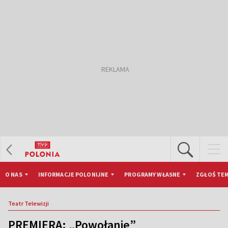
O NAS
INFORMACJE POLONIJNE
PROGRAMY WŁASNE
ZGŁOŚ TEM
Teatr Telewizji
PREMIERA: „Powołanie”