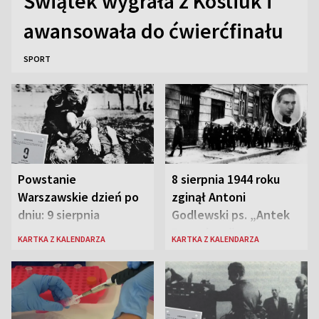
Świątek wygrała z Kostiuk i
awansowała do ćwierćfinału
SPORT
Powstanie
8 sierpnia 1944 roku
Warszawskie dzień po
zginął Antoni
dniu: 9 sierpnia
Godlewski ps. „Antek
Rozpylacz”
KARTKA Z KALENDARZA
KARTKA Z KALENDARZA