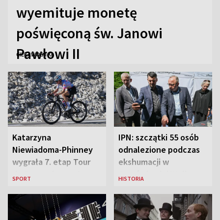
wyemituje monetę
poświęconą św. Janowi
Pawłowi II
CIEKAWOSTKI
Katarzyna
IPN: szczątki 55 osób
Niewiadoma-Phinney
odnalezione podczas
wygrała 7. etap Tour
ekshumacji w
de France i została
Ostrówkach i Woli
SPORT
HISTORIA
liderką wyścigu
Ostrowieckiej