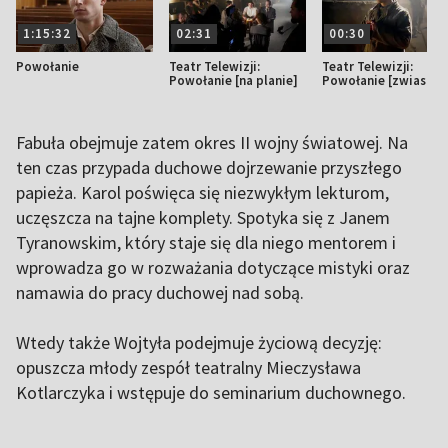
1:15:32
02:31
00:30
Powołanie
Teatr Telewizji:
Teatr Telewizji:
Powołanie [na planie]
Powołanie [zwiastun
Fabuła obejmuje zatem okres II wojny światowej. Na
ten czas przypada duchowe dojrzewanie przyszłego
papieża. Karol poświęca się niezwykłym lekturom,
uczęszcza na tajne komplety. Spotyka się z Janem
Tyranowskim, który staje się dla niego mentorem i
wprowadza go w rozważania dotyczące mistyki oraz
namawia do pracy duchowej nad sobą.
Wtedy także Wojtyła podejmuje życiową decyzję:
opuszcza młody zespół teatralny Mieczysława
Kotlarczyka i wstępuje do seminarium duchownego.