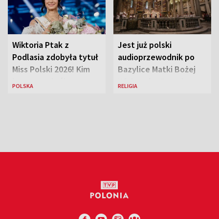
Wiktoria Ptak z
Jest już polski
Podlasia zdobyła tytuł
audioprzewodnik po
Miss Polski 2026! Kim
Bazylice Matki Bożej
jest nowa królowa
Większej w Rzymie
POLSKA
RELIGIA
piękności?