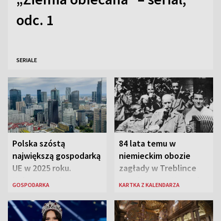
odc. 1
SERIALE
Polska szóstą
84 lata temu w
największą gospodarką
niemieckim obozie
UE w 2025 roku.
zagłady w Treblince
Najnowsze dane
zmarł Janusz Korczak
GOSPODARKA
KARTKA Z KALENDARZA
Eurostatu