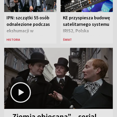
IPN: szczątki 55 osób
KE przyspiesza budowę
odnalezione podczas
satelitarnego systemu
ekshumacji w
IRIS2, Polska
Ostrówkach i Woli
przeznaczy 656 mln
HISTORIA
ŚWIAT
Ostrowieckiej
euro
„Ziemia obiecana” – serial,