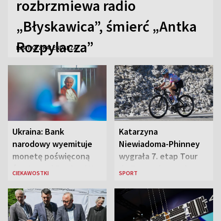
rozbrzmiewa radio
„Błyskawica”, śmierć „Antka
Rozpylacza”
KARTKA Z KALENDARZA
Ukraina: Bank
Katarzyna
narodowy wyemituje
Niewiadoma-Phinney
monetę poświęconą
wygrała 7. etap Tour
św. Janowi Pawłowi II
de France i została
CIEKAWOSTKI
SPORT
liderką wyścigu