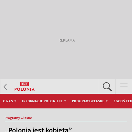
O NAS
INFORMACJE POLONIJNE
PROGRAMY WŁASNE
ZGŁOŚ TEM
Programy własne
„Polonia jest kobietą”