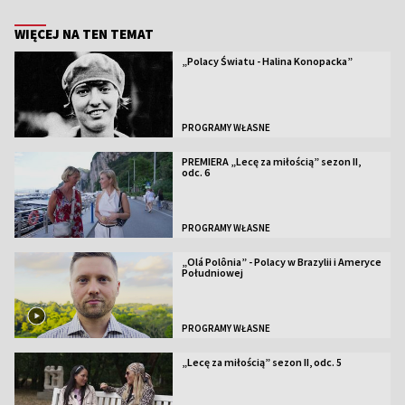
WIĘCEJ NA TEN TEMAT
„Polacy Światu - Halina Konopacka”
PROGRAMY WŁASNE
PREMIERA „Lecę za miłością” sezon II,
odc. 6
PROGRAMY WŁASNE
„Olá Polônia” - Polacy w Brazylii i Ameryce
Południowej
PROGRAMY WŁASNE
„Lecę za miłością” sezon II, odc. 5