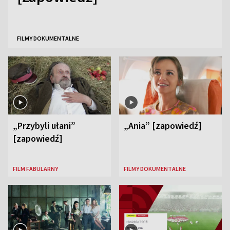
FILMY DOKUMENTALNE
„Przybyli ułani”
„Ania” [zapowiedź]
[zapowiedź]
FILM FABULARNY
FILMY DOKUMENTALNE