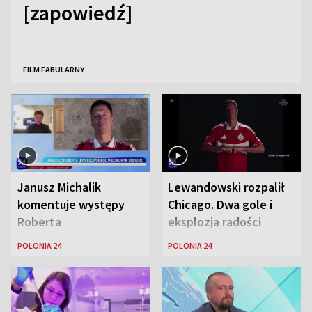
[zapowiedź]
FILM FABULARNY
Janusz Michalik
Lewandowski rozpalił
komentuje występy
Chicago. Dwa gole i
Roberta
eksplozja radości
Lewandowskiego w
wśród Polonii
POLONIA 24
POLONIA 24
Stanach
Zjednoczonych