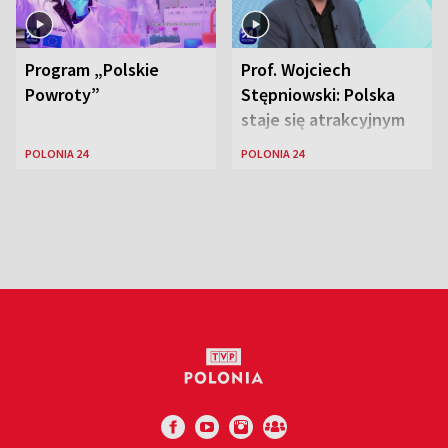
Program „Polskie
Prof. Wojciech
Powroty”
Stępniowski: Polska
staje się atrakcyjnym
miejscem dla
POLONIA 24
POLONIA 24
naukowców