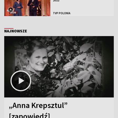
2022
TVP POLONIA
NAJNOWSZE
„Anna Krepsztul”
[zapowiedź]