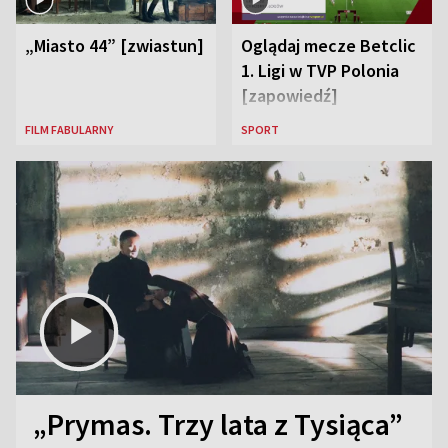
„Miasto 44” [zwiastun]
Oglądaj mecze Betclic
1. Ligi w TVP Polonia
[zapowiedź]
FILM FABULARNY
SPORT
„Prymas. Trzy lata z Tysiąca”