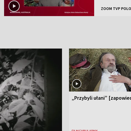
ZOOM TVP POLO
„Przybyli ułani” [zapowie
FILM FABULARNY