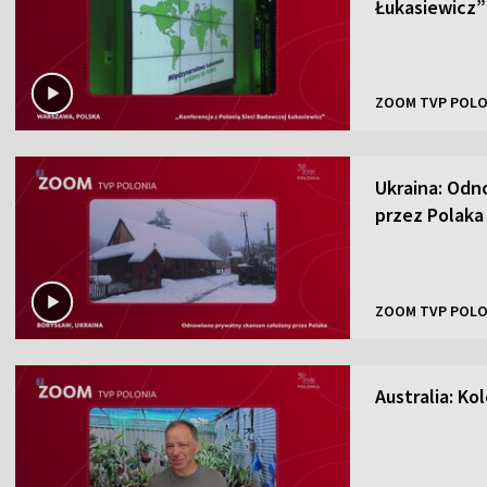
Łukasiewicz”
ZOOM TVP POLO
Ukraina: Odn
przez Polaka
ZOOM TVP POLO
Australia: K