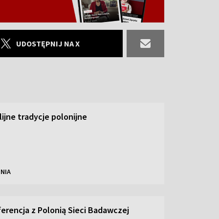
UDOSTĘPNIJ NA X
ilijne tradycje polonijne
NIA
ferencja z Polonią Sieci Badawczej