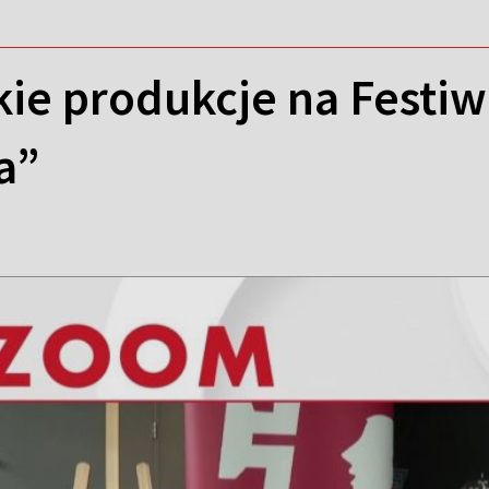
skie produkcje na Fest
a”