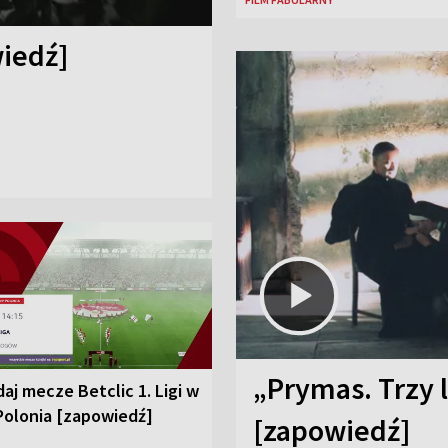
iedź]
„Prymas. Trzy l
aj mecze Betclic 1. Ligi w
Polonia [zapowiedź]
[zapowiedź]