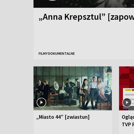
„Anna Krepsztul” [zapow
FILMY DOKUMENTALNE
„Miasto 44” [zwiastun]
Ogląd
TVP 