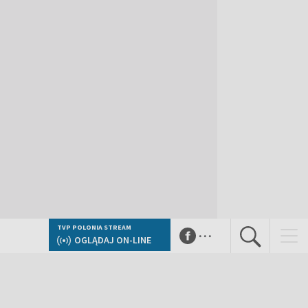
...
TVP POLONIA STREAM
OGLĄDAJ ON-LINE