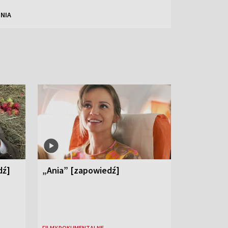
NIA
dź]
„Ania” [zapowiedź]
FILMY DOKUMENTALNE