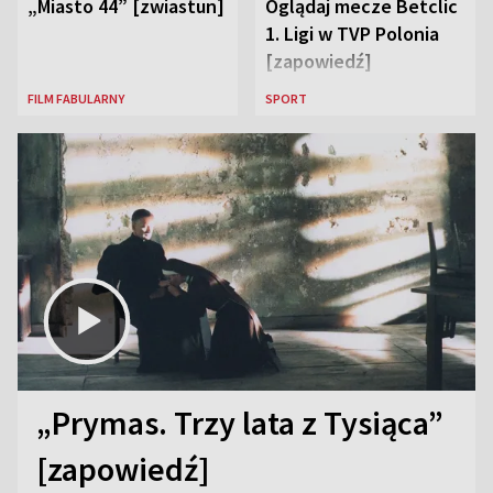
„Miasto 44” [zwiastun]
Oglądaj mecze Betclic
1. Ligi w TVP Polonia
[zapowiedź]
FILM FABULARNY
SPORT
„Prymas. Trzy lata z Tysiąca”
[zapowiedź]