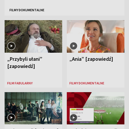
FILMY DOKUMENTALNE
„Przybyli ułani”
„Ania” [zapowiedź]
[zapowiedź]
FILM FABULARNY
FILMY DOKUMENTALNE