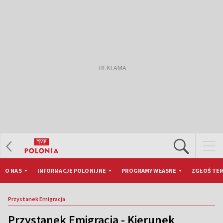
O NAS
INFORMACJE POLONIJNE
PROGRAMY WŁASNE
ZGŁOŚ TEM
Przystanek Emigracja
Przystanek Emigracja - Kierunek