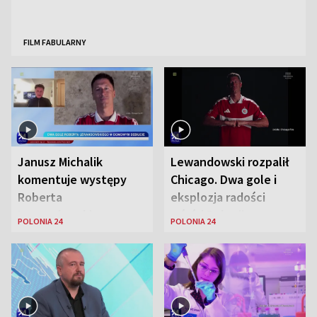
FILM FABULARNY
Janusz Michalik
Lewandowski rozpalił
komentuje występy
Chicago. Dwa gole i
Roberta
eksplozja radości
Lewandowskiego w
wśród Polonii
POLONIA 24
POLONIA 24
Stanach
Zjednoczonych