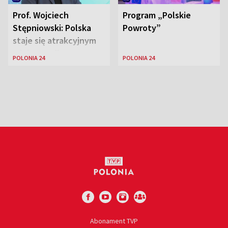
Prof. Wojciech
Program „Polskie
Stępniowski: Polska
Powroty”
staje się atrakcyjnym
miejscem dla
POLONIA 24
POLONIA 24
naukowców
Abonament TVP