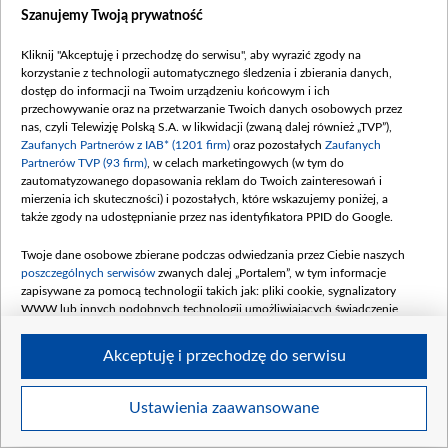
Szanujemy Twoją prywatność
Kliknij "Akceptuję i przechodzę do serwisu", aby wyrazić zgody na
korzystanie z technologii automatycznego śledzenia i zbierania danych,
dostęp do informacji na Twoim urządzeniu końcowym i ich
Marek Grechuta, źródło: TVP
przechowywanie oraz na przetwarzanie Twoich danych osobowych przez
nas, czyli Telewizję Polską S.A. w likwidacji (zwaną dalej również „TVP”),
Zaufanych Partnerów z IAB* (1201 firm)
oraz pozostałych
Zaufanych
Partnerów TVP (93 firm)
, w celach marketingowych (w tym do
zautomatyzowanego dopasowania reklam do Twoich zainteresowań i
mierzenia ich skuteczności) i pozostałych, które wskazujemy poniżej, a
także zgody na udostępnianie przez nas identyfikatora PPID do Google.
Twoje dane osobowe zbierane podczas odwiedzania przez Ciebie naszych
poszczególnych serwisów
zwanych dalej „Portalem”, w tym informacje
zapisywane za pomocą technologii takich jak: pliki cookie, sygnalizatory
WWW lub innych podobnych technologii umożliwiających świadczenie
dopasowanych i bezpiecznych usług, personalizację treści oraz reklam,
udostępnianie funkcji mediów społecznościowych oraz analizowanie ruchu
Akceptuję i przechodzę do serwisu
w Internecie.
Twoje dane osobowe zbierane podczas odwiedzania przez Ciebie
Ustawienia zaawansowane
Item
poszczególnych serwisów
na Portalu, takie jak adresy IP, identyfikatory
Szczegóły
Twoich urządzeń końcowych i identyfikatory plików cookie, informacje o
1