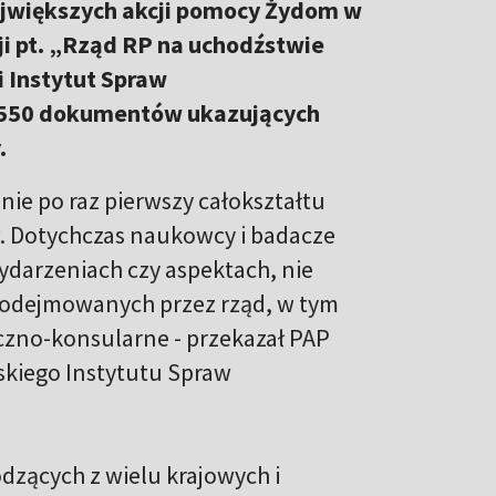
ajwiększych akcji pomocy Żydom w
cji pt. „Rząd RP na uchodźstwie
 Instytut Spraw
 550 dokumentów ukazujących
.
anie po raz pierwszy całokształtu
. Dotychczas naukowcy i badacze
ydarzeniach czy aspektach, nie
podejmowanych przez rząd, w tym
czno-konsularne - przekazał PAP
skiego Instytutu Spraw
zących z wielu krajowych i