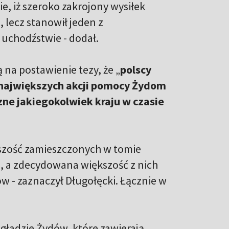
, iż szeroko zakrojony wysiłek
lecz stanowił jeden z
 uchodźstwie - dodał.
a postawienie tezy, że „
polscy
z największych akcji pomocy Żydom
ne jakiegokolwiek kraju w czasie
ększość zamieszczonych w tomie
 a zdecydowana większość z nich
w - zaznaczył Długołęcki. Łącznie w
gładzie Żydów, które zawierają