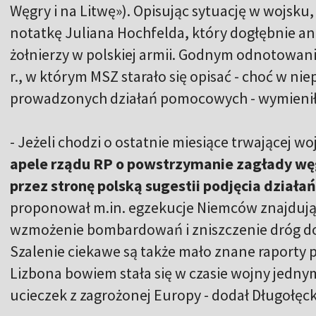
Węgry i na Litwę»). Opisując sytuację w wojsk
notatkę Juliana Hochfelda, który dogłębnie an
żołnierzy w polskiej armii. Godnym odnotowani
r., w którym MSZ starało się opisać - choć w nie
prowadzonych działań pomocowych - wymienił
- Jeżeli chodzi o ostatnie miesiące trwającej w
apele rządu RP o powstrzymanie zagłady wę
przez stronę polską sugestii podjęcia dział
proponował m.in. egzekucje Niemców znajdującyc
wzmożenie bombardowań i zniszczenie dróg d
Szalenie ciekawe są także mało znane raporty p
Lizbona bowiem stała się w czasie wojny jedny
ucieczek z zagrożonej Europy - dodał Długołęck