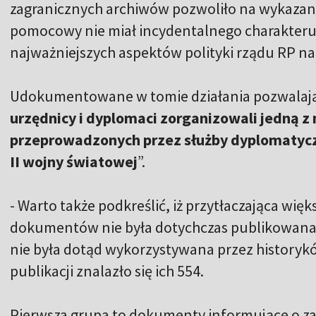
zagranicznych archiwów pozwoliło na wykazanie
pomocowy nie miał incydentalnego charakteru, 
najważniejszych aspektów polityki rządu RP na
Udokumentowane w tomie działania pozwalają n
urzędnicy i dyplomaci zorganizowali jedną 
przeprowadzonych przez służby dyplomatycz
II wojny światowej
”.
- Warto także podkreślić, iż przytłaczająca wi
dokumentów nie była dotychczas publikowana,
nie była dotąd wykorzystywana przez historykó
publikacji znalazło się ich 554.
Pierwsza grupa to dokumenty informujące o za