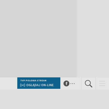
...
TVP POLONIA STREAM
OGLĄDAJ ON-LINE