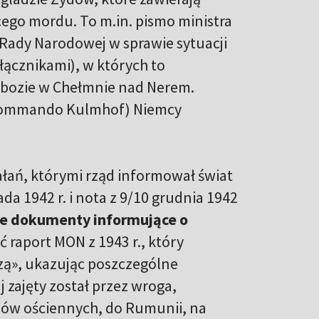
ego mordu. To m.in. pismo ministra
 Rady Narodowej w sprawie sytuacji
łącznikami), w których to
obozie w Chełmnie nad Nerem.
rkommando Kulmhof) Niemcy
łań, którymi rząd informował świat
da 1942 r. i nota z 9/10 grudnia 1942
lne dokumenty informujące o
 raport MON z 1943 r., który
ą», ukazując poszczególne
 zajęty został przez wroga,
ajów ościennych, do Rumunii, na