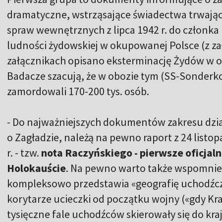
dramatyczne, wstrząsające świadectwa trwając
spraw wewnętrznych z lipca 1942 r. do członka
ludności żydowskiej w okupowanej Polsce (z za
załącznikach opisano eksterminację Żydów w 
Badacze szacują, że w obozie tym (SS-Sonde
zamordowali 170-200 tys. osób.
- Do najważniejszych dokumentów zakresu dzia
o Zagładzie, należą na pewno raport z 24 listopa
r. - tzw.
nota Raczyńskiego - pierwsze oficja
Holokauście
. Na pewno warto także wspomnieć
kompleksowo przedstawia «geografię uchodźcz
korytarze ucieczki od początku wojny («gdy Kraj
tysięczne fale uchodźców skierowały się do kr