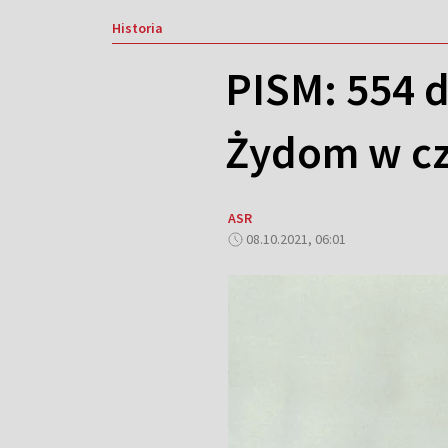
Historia
PISM: 554 
Żydom w cz
ASR
08.10.2021, 06:01