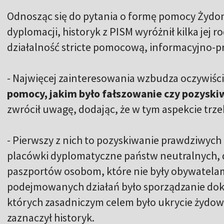
Odnosząc się do pytania o formę pomocy Żydom 
dyplomacji, historyk z PISM wyróżnił kilka jej 
działalność stricte pomocową, informacyjno-
- Najwięcej zainteresowania wzbudza oczywiśc
pomocy, jakim było fałszowanie czy pozyski
zwrócił uwagę, dodając, że w tym aspekcie trze
- Pierwszy z nich to pozyskiwanie prawdziwy
placówki dyplomatyczne państw neutralnych, d
paszportów osobom, które nie były obywatelam
podejmowanych działań było sporządzanie do
których zasadniczym celem było ukrycie żydo
zaznaczył historyk.