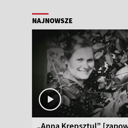
NAJNOWSZE
„Anna Krepsztul” [zapow