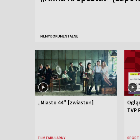
FILMY DOKUMENTALNE
„Miasto 44” [zwiastun]
Ogląd
TVP 
FILM FABULARNY
SPORT