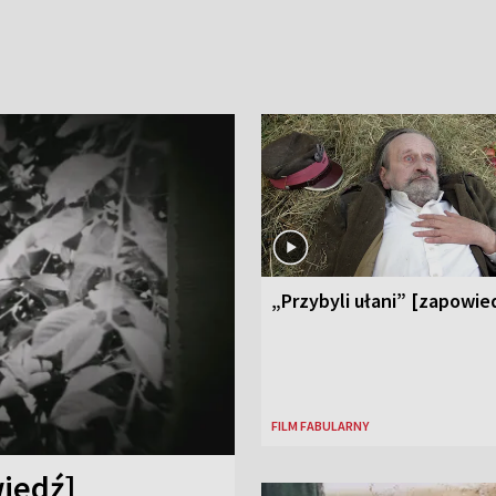
„Przybyli ułani” [zapowie
FILM FABULARNY
iedź]