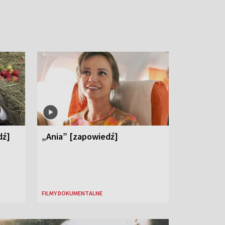
dź]
„Ania” [zapowiedź]
FILMY DOKUMENTALNE