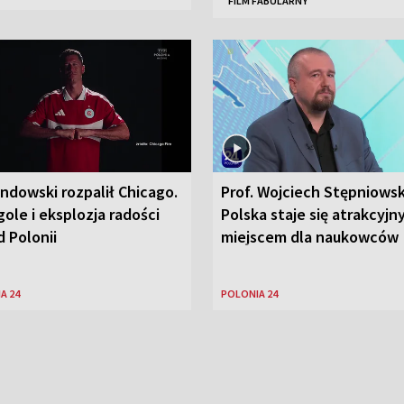
FILM FABULARNY
ndowski rozpalił Chicago.
Prof. Wojciech Stępniowsk
ole i eksplozja radości
Polska staje się atrakcyj
 Polonii
miejscem dla naukowców
A 24
POLONIA 24