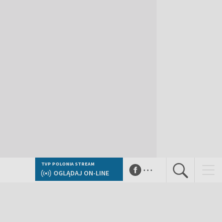
...
TVP POLONIA STREAM
OGLĄDAJ ON-LINE