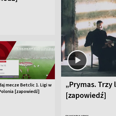
„Prymas. Trzy l
aj mecze Betclic 1. Ligi w
Polonia [zapowiedź]
[zapowiedź]