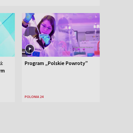
i:
Program „Polskie Powroty”
nym
POLONIA 24