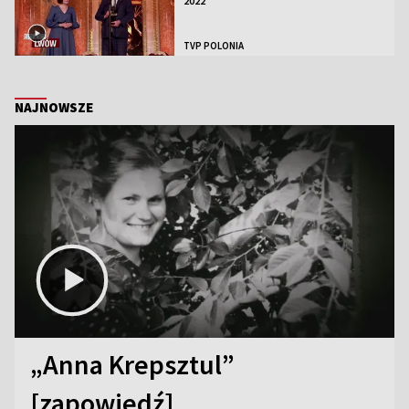
2022
TVP POLONIA
NAJNOWSZE
„Anna Krepsztul”
[zapowiedź]