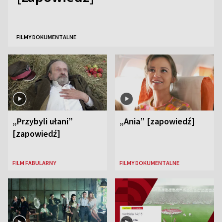
FILMY DOKUMENTALNE
„Przybyli ułani”
„Ania” [zapowiedź]
[zapowiedź]
FILM FABULARNY
FILMY DOKUMENTALNE