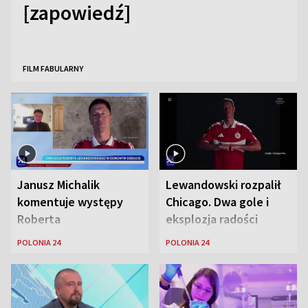
[zapowiedź]
FILM FABULARNY
Janusz Michalik
Lewandowski rozpalił
komentuje występy
Chicago. Dwa gole i
Roberta
eksplozja radości
Lewandowskiego w
wśród Polonii
POLONIA 24
POLONIA 24
Stanach
Zjednoczonych