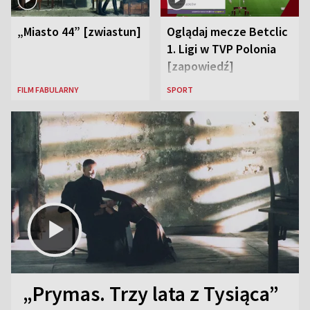
„Miasto 44” [zwiastun]
Oglądaj mecze Betclic
1. Ligi w TVP Polonia
[zapowiedź]
FILM FABULARNY
SPORT
„Prymas. Trzy lata z Tysiąca”