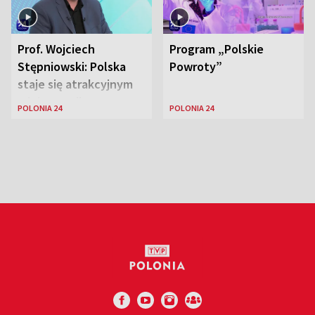
Prof. Wojciech
Program „Polskie
Stępniowski: Polska
Powroty”
staje się atrakcyjnym
miejscem dla
POLONIA 24
POLONIA 24
naukowców