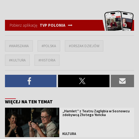
Pobierz aplikację
TVP POLONIA
#WARSZAWA
#POLSKA
#ORSZAK DZIEJÓW
#KULTURA
#HISTORIA
WIĘCEJ NA TEN TEMAT
„Hamlet” z Teatru Zagłębia w Sosnowcu
zdobywcą Złotego Yoricka
KULTURA