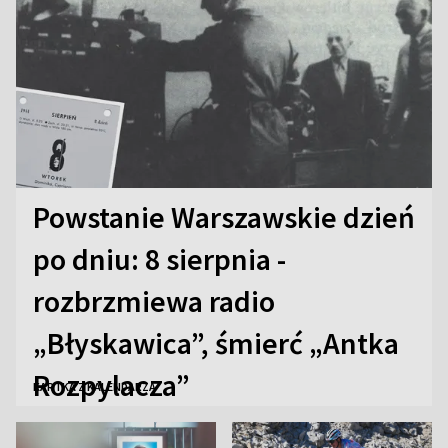
Powstanie Warszawskie dzień
po dniu: 8 sierpnia -
rozbrzmiewa radio
„Błyskawica”, śmierć „Antka
Rozpylacza”
KARTKA Z KALENDARZA