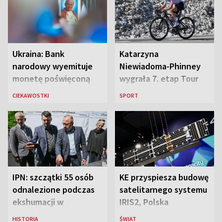
Ukraina: Bank
Katarzyna
narodowy wyemituje
Niewiadoma-Phinney
monetę poświęconą
wygrała 7. etap Tour
św. Janowi Pawłowi II
de France i została
CIEKAWOSTKI
SPORT
liderką wyścigu
IPN: szczątki 55 osób
KE przyspiesza budowę
odnalezione podczas
satelitarnego systemu
ekshumacji w
IRIS2, Polska
Ostrówkach i Woli
przeznaczy 656 mln
HISTORIA
ŚWIAT