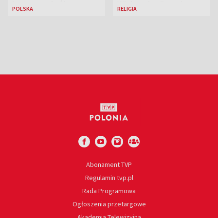
jest nowa królowa
Większej w Rzymie
POLSKA
RELIGIA
piękności?
Abonament TVP
Regulamin tvp.pl
Rada Programowa
Ogłoszenia przetargowe
Akademia Telewizyjna