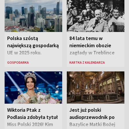
Polska szóstą
84 lata temu w
największą gospodarką
niemieckim obozie
UE w 2025 roku.
zagłady w Treblince
Najnowsze dane
zmarł Janusz Korczak
GOSPODARKA
KARTKA Z KALENDARZA
Eurostatu
Wiktoria Ptak z
Jest już polski
Podlasia zdobyła tytuł
audioprzewodnik po
Miss Polski 2026! Kim
Bazylice Matki Bożej