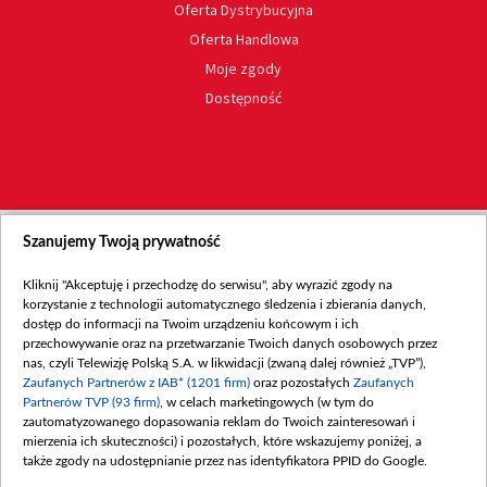
Oferta Dystrybucyjna
Oferta Handlowa
Moje zgody
Dostępność
Szanujemy Twoją prywatność
Kliknij "Akceptuję i przechodzę do serwisu", aby wyrazić zgody na
korzystanie z technologii automatycznego śledzenia i zbierania danych,
dostęp do informacji na Twoim urządzeniu końcowym i ich
przechowywanie oraz na przetwarzanie Twoich danych osobowych przez
nas, czyli Telewizję Polską S.A. w likwidacji (zwaną dalej również „TVP”),
Zaufanych Partnerów z IAB* (1201 firm)
oraz pozostałych
Zaufanych
Partnerów TVP (93 firm)
, w celach marketingowych (w tym do
zautomatyzowanego dopasowania reklam do Twoich zainteresowań i
mierzenia ich skuteczności) i pozostałych, które wskazujemy poniżej, a
także zgody na udostępnianie przez nas identyfikatora PPID do Google.